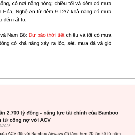
 nắng, có nơi nắng nóng; chiều tối và đêm có mưa
nh Hóa, Nghệ An từ đêm 9-12/7 khả năng có mưa
 đến rất to.
 và Nam Bộ:
Dự báo thời tiết
chiều và tối có mưa
dông có khả năng xảy ra lốc, sét, mưa đá và gió
ần 2.700 tỷ đồng - năng lực tài chính của Bamboo
n từ công nợ với ACV
8/2026
 của ACV đối với Bamboo Airways đã tăng hơn 20 lần kể từ năm