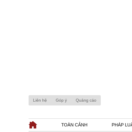
Liên hệ
Góp ý
Quảng cáo
TOÀN CẢNH
PHÁP LU