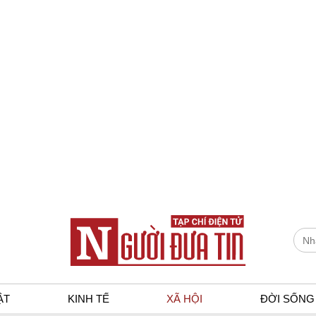
ẬT
KINH TẾ
XÃ HỘI
ĐỜI SỐNG