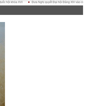
khóa XVI
Đưa Nghị quyết Đại hội Đảng XIV vào cuộc sống
Hướng tới Đ
ĐỜI SỐNG
Gia đình
Sức khỏe
Cần biết
g
Cộng đồng mạng
 – Đô thị