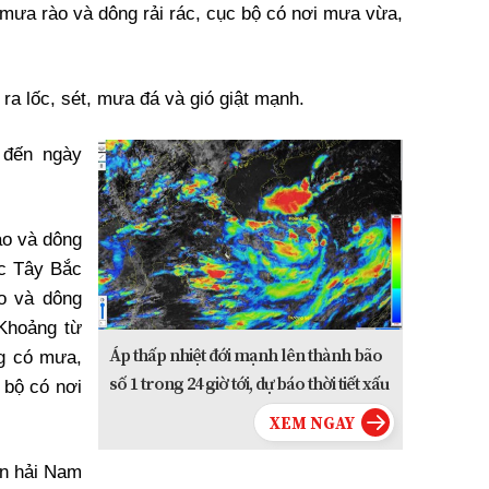
 mưa rào và dông rải rác, cục bộ có nơi mưa vừa,
a lốc, sét, mưa đá và gió giật mạnh.
 đến ngày
ào và dông
ực Tây Bắc
o và dông
 Khoảng từ
Áp thấp nhiệt đới mạnh lên thành bão
ng có mưa,
số 1 trong 24 giờ tới, dự báo thời tiết xấu
 bộ có nơi
n hải Nam