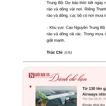
Trung Bộ: Dự báo thời tiết ngày
rào và dông vài nơi. Riêng Tha
rào và dông, cục bộ có nơi mưa to
- Khu vực Cao Nguyên Trung Bộ
rào và dông rải rác. Trong mưa 
giật mạnh.
(t/h)
Trúc Chi
•
Từ 130 lên g
Airways nhì
Thứ Sáu 08:30, 7/
Khoản phải thu