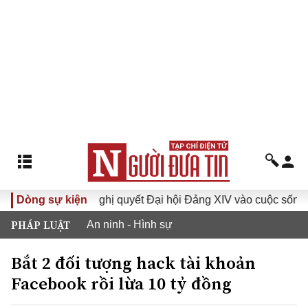
VI
Dòng sự kiện
Đưa Nghị quyết Đại hội Đảng XIV vào cuộc sống
H
PHÁP LUẬT
An ninh - Hình sự
Bắt 2 đối tượng hack tài khoản
Facebook rồi lừa 10 tỷ đồng