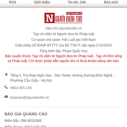
RSS
Giới thiệu
Tin tức 24h
Báo mới
https://m.nguoiduatin.vn
Tạp chí điện tử Người đưa tin Pháp luật
Cơ quan chủ quản: Hội Luật gia Việt Nam
Giấy phép số 80/GP-BTTTT của Bộ TT&TT cấp ngày 27/2/2020
Tổng biên tập: Phạm Quốc Huy
Bản quyền thuộc Tạp chí điện tử Người đưa tin Pháp luật - Tạp chí Đời sống
và Pháp luật. Chỉ được phép dẫn nguồn khi có thoả thuận bằng văn bản.
Tầng 4, Tòa tháp Ngôi Sao - Star Tower, đường Dương Đình Nghệ -
Phường Cầu Giấy - Hà Nội
0903 405 146
toasoan@nguoiduatin.vn
BÁO GIÁ QUẢNG CÁO
Miền Bắc: 098 9033388
Miền Trung : 0912 329 293