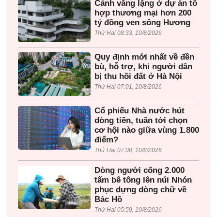
Cảnh vắng lặng ở dự án tổ
hợp thương mại hơn 200
tỷ đồng ven sông Hương
Thứ Hai 08:33, 10/8/2026
Quy định mới nhất về đền
bù, hỗ trợ, khi người dân
bị thu hồi đất ở Hà Nội
Thứ Hai 07:01, 10/8/2026
Cổ phiếu Nhà nước hút
dòng tiền, tuần tới chọn
cơ hội nào giữa vùng 1.800
điểm?
Thứ Hai 07:00, 10/8/2026
Dòng người cõng 2.000
tấm bê tông lên núi Nhón
phục dựng dòng chữ về
Bác Hồ
Thứ Hai 05:59, 10/8/2026