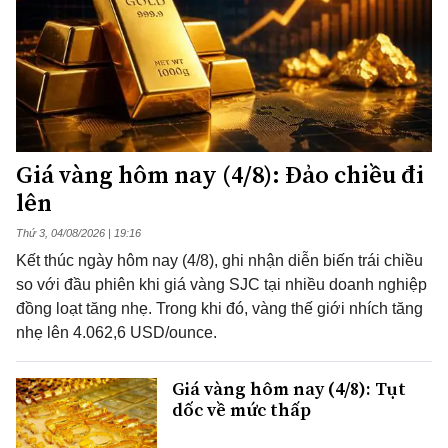
Giá vàng hôm nay (4/8): Đảo chiều đi
lên
Thứ 3, 04/08/2026 | 19:16
Kết thúc ngày hôm nay (4/8), ghi nhận diễn biến trái chiều
so với đầu phiên khi giá vàng SJC tại nhiều doanh nghiệp
đồng loạt tăng nhẹ. Trong khi đó, vàng thế giới nhích tăng
nhẹ lên 4.062,6 USD/ounce.
Giá vàng hôm nay (4/8): Tụt
dốc về mức thấp