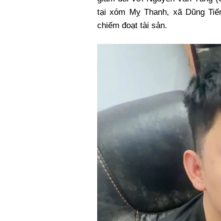
Xi nhan Trái Phải
tại xóm Mỵ Thanh, xã Dũng Tiến
Bạn đọc viết
chiếm đoạt tài sản.