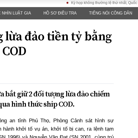
Kỳ họp không thường lệ thứ nhất, Quốc hội khóa X
 NHÌN LUẬT GIA
HỒ SƠ ĐIỀU TRA
TIẾNG NÓI CÔNG DÂN
LUẬT
KINH TẾ
XÃ HỘI
ảy pháp
Bất động sản
Dân sinh
g lừa đảo tiền tỷ bằng
Tài chính - Ngân
Giáo dục
luật gia
hàng
Văn hoá
p COD
ều tra
Kinh tế vĩ mô
Môi trườn
i công dân
Hồ sơ doanh
Giao thông
nghiệp
- Hình sự
Xu hướng thị
trường
Tiêu dùng và dư
a bắt giữ 2 đối tượng lừa đảo chiếm
luận
 qua hình thức ship COD.
Công nghệ
ông an tỉnh Phú Thọ, Phòng Cảnh sát hình sự
US
 hành khởi tố vụ án, khởi tố bị can, ra lệnh tạm
SN 1996) và Nguyễn Văn Đạt (SN 2001, cùng trú