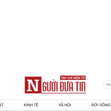
ẬT
KINH TẾ
XÃ HỘI
ĐỜI SỐNG