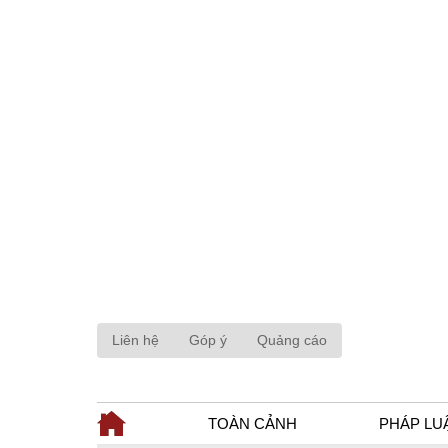
Liên hệ
Góp ý
Quảng cáo
TOÀN CẢNH
PHÁP LU