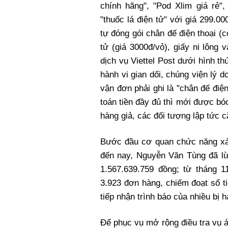
chính hãng", "Pod Xlim giá rẻ
"thuốc lá điện tử" với giá 299.0
tự đóng gói chân đế điện thoại (c
tử (giá 3000đ/vỏ), giấy ni lông
dịch vụ Viettel Post dưới hình t
hành vi gian dối, chúng viện lý d
vận đơn phải ghi là "chân đế điệ
toán tiền đầy đủ thì mới được bóc
hàng giả, các đối tượng lập tức cắ
Bước đầu cơ quan chức năng xác
đến nay, Nguyễn Văn Tùng đã lừ
1.567.639.759 đồng; từ tháng 
3.923 đơn hàng, chiếm đoạt số t
tiếp nhận trình báo của nhiều bị h
Để phục vụ mở rộng điều tra vụ 