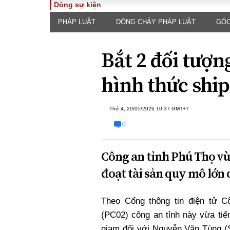
Dòng sự kiện
PHÁP LUẬT
DÒNG CHẢY PHÁP LUẬT
GÓC
TOÀN CẢNH
PHÁP 
Tiêu điểm
Dòng ch
Bắt 2 đối tượn
luật
Chính sách
Góc nhìn 
Sự kiện
hình thức shi
Hồ sơ đi
Đối thoại
Tiếng nó
Thế giới
Thứ 4, 20/05/2026 10:37 GMT+7
An ninh 
0
Công an tỉnh Phú Thọ vừ
đoạt tài sản quy mô lớn
Theo Cổng thông tin điện tử C
ĐA CHIỀU
INFOC
(PC02) công an tỉnh này vừa tiến
Quan điểm
giam đối với Nguyễn Văn Tùng (