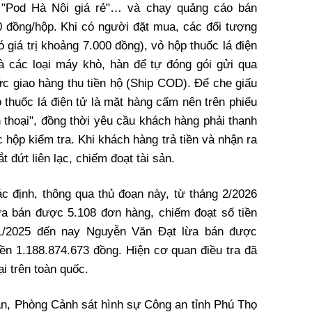
", "Pod Hà Nội giá rẻ"… và chạy quảng cáo bán
00 đồng/hộp. Khi có người đặt mua, các đối tượng
ó giá trị khoảng 7.000 đồng), vỏ hộp thuốc lá điện
 và các loại máy khò, hàn để tự đóng gói gửi qua
hức giao hàng thu tiền hộ (Ship COD). Để che giấu
o thuốc lá điện tử là mặt hàng cấm nên trên phiếu
n thoại", đồng thời yêu cầu khách hàng phải thanh
 hộp kiểm tra. Khi khách hàng trả tiền và nhận ra
t đứt liên lạc, chiếm đoạt tài sản.
 định, thông qua thủ đoạn này, từ tháng 2/2026
a bán được 5.108 đơn hàng, chiếm đoạt số tiền
11/2025 đến nay Nguyễn Văn Đạt lừa bán được
iền 1.188.874.673 đồng. Hiện cơ quan điều tra đã
ại trên toàn quốc.
án, Phòng Cảnh sát hình sự Công an tỉnh Phú Thọ