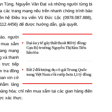
ăn Tùng, Nguyễn Văn Đạt và những người từng bị
ua các trang mạng nêu trên nhanh chóng trình báo
iên hệ Điều tra viên Vũ Đức Lộc (0978.087.888),
.112.4456) để được hướng dẫn, giải quyết.
áo, người
Đại án y tế gây thất thoát 803 tỷ đồng:
i mua sắm
Cựu Bộ trưởng Nguyễn Thị Kim Tiến
rang mạng
hầu tòa
g và thanh
trực tiếp
Bắt 2 đối tượng dụ cô gái Trung Quốc
m tra đồng
sang Việt Nam rồi cướp hơn 1,1 tỷ đồng
oạn vịn cớ
nhằm lảng
 hàng hóa; chỉ nên mua sắm tại các gian hàng điện
ược xác thực.