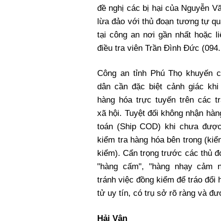
đề nghị các bị hại của Nguyễn V
lừa đảo với thủ đoạn tương tự q
tại công an nơi gần nhất hoặc l
điều tra viên Trần Đình Đức (094
Công an tỉnh Phú Thọ khuyến c
dân cần đặc biệt cảnh giác kh
hàng hóa trực tuyến trên các t
xã hội. Tuyệt đối không nhận hàn
toán (Ship COD) khi chưa được 
kiểm tra hàng hóa bên trong (kiể
kiểm). Cẩn trọng trước các thủ đ
"hàng cấm", "hàng nhạy cảm 
tránh việc đồng kiểm để tráo đổi
tử uy tín, có trụ sở rõ ràng và đ
Hải Vân