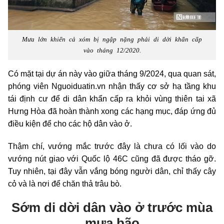
Mưa lớn khiến cả xóm bị ngập nặng phải di dời khẩn cấp
vào tháng 12/2020.
Có mặt tại dự án này vào giữa tháng 9/2024, qua quan sát,
phóng viên Nguoiduatin.vn nhận thấy cơ sở hạ tầng khu
tái định cư để di dân khẩn cấp ra khỏi vùng thiên tai xã
Hưng Hòa đã hoàn thành xong các hạng mục, đáp ứng đủ
điều kiện để cho các hộ dân vào ở.
Thậm chí, vướng mắc trước đây là chưa có lối vào do
vướng nút giao với Quốc lộ 46C cũng đã được tháo gỡ.
Tuy nhiên, tại đây vẫn vắng bóng người dân, chỉ thấy cây
cỏ và là nơi để chăn thả trâu bò.
Sớm di dời dân vào ở trước mùa
mưa bão