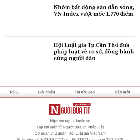
Nhóm bất động sản dẫn sóng,
VN-Index vượt mốc 1.770 điểm
Hội Luật gia Tp.Cần Thơ đưa
pháp luật về cơ sở, đồng hành
cùng người dân
RSS
Giới thiệu
Tin tức 24h
Báo mới
https://m.nguoiduatin.vn
Tạp chí điện tử Người đưa tin Pháp luật
Cơ quan chủ quản: Hội Luật gia Việt Nam
Giấy phép số 80/GP-BTTTT của Bộ TT&TT cấp ngày 27/2/2020