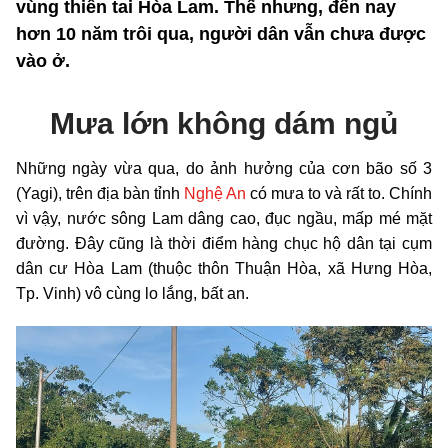
vùng thiên tai Hòa Lam. Thế nhưng, đến nay
hơn 10 năm trôi qua, người dân vẫn chưa được
vào ở.
Mưa lớn không dám ngủ
Những ngày vừa qua, do ảnh hưởng của cơn bão số 3
(Yagi), trên địa bàn tỉnh
Nghệ An
có mưa to và rất to. Chính
vì vậy, nước sông Lam dâng cao, đục ngầu, mấp mé mặt
đường. Đây cũng là thời điểm hàng chục hộ dân tại cụm
dân cư Hòa Lam (thuộc thôn Thuận Hòa, xã Hưng Hòa,
Tp. Vinh) vô cùng lo lắng, bất an.