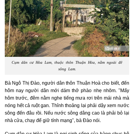
Cụm dân cư Hòa Lam, thuộc thôn Thuận Hòa, nằm ngoài đê
sông Lam.
Bà Ngô Thị Đào, người dân thôn Thuận Hoà cho biết, đến
hôm nay người dân mới dám thở phào nhẹ nhõm. "Mấy
hôm trước, đêm nằm nghe tiếng mưa rơi trên mái nhà mà
nóng hết cả ruột gan. Thỉnh thoảng lại phải dậy xem nước
sông đến đâu rồi. Nếu nước sông dâng cao là phải bỏ lại
nhà cửa, chạy để giữ tính mạng", bà Đào nói.
Cụm dân cư Hòa Lam là nơi sinh sống của hàng chục hộ