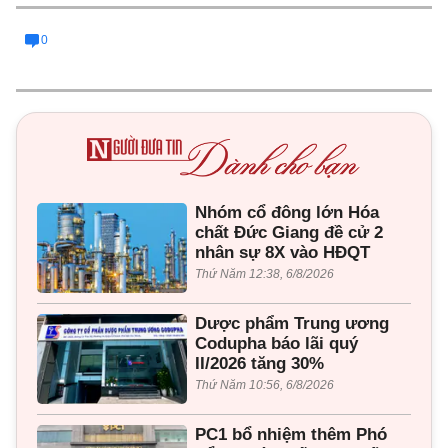
0
Nhóm cổ đông lớn Hóa
chất Đức Giang đề cử 2
nhân sự 8X vào HĐQT
Thứ Năm 12:38, 6/8/2026
Dược phẩm Trung ương
Codupha báo lãi quý
II/2026 tăng 30%
Thứ Năm 10:56, 6/8/2026
PC1 bổ nhiệm thêm Phó