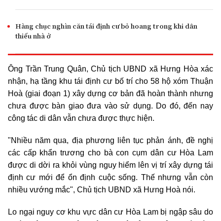
Hàng chục nghìn căn tái định cư bỏ hoang trong khi dân
thiếu nhà ở
Ông Trần Trung Quân, Chủ tịch UBND xã Hưng Hòa xác
nhận, hạ tầng khu tái định cư bố trí cho 58 hộ xóm Thuận
Hoà (giai đoạn 1) xây dựng cơ bản đã hoàn thành nhưng
chưa được bàn giao đưa vào sử dụng. Do đó, đến nay
công tác di dân vẫn chưa được thực hiện.
"Nhiều năm qua, địa phương liên tục phản ánh, đề nghị
các cấp khẩn trương cho bà con cụm dân cư Hòa Lam
được di dời ra khỏi vùng nguy hiểm lên vị trí xây dựng tái
định cư mới để ổn định cuộc sống. Thế nhưng vẫn còn
nhiều vướng mắc", Chủ tịch UBND xã Hưng Hoà nói.
Lo ngại nguy cơ khu vực dân cư Hòa Lam bị ngập sâu do