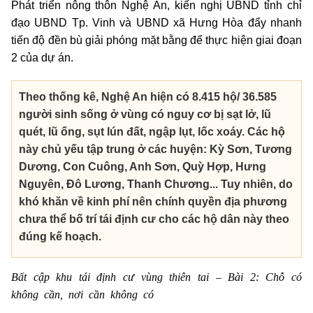
Phát triển nông thôn Nghệ An, kiến nghị UBND tỉnh chỉ
đạo UBND Tp. Vinh và UBND xã Hưng Hòa đẩy nhanh
tiến độ đền bù giải phóng mặt bằng để thực hiện giai đoạn
2 của dự án.
Theo thống kê, Nghệ An hiện có 8.415 hộ/ 36.585
người sinh sống ở vùng có nguy cơ bị sạt lở, lũ
quét, lũ ống, sụt lún đất, ngập lụt, lốc xoáy. Các hộ
này chủ yếu tập trung ở các huyện: Kỳ Sơn, Tương
Dương, Con Cuông, Anh Sơn, Quỳ Hợp, Hưng
Nguyên, Đô Lương, Thanh Chương... Tuy nhiên, do
khó khăn về kinh phí nên chính quyền địa phương
chưa thể bố trí tái định cư cho các hộ dân này theo
đúng kế hoạch.
Bất cập khu tái định cư vùng thiên tai – Bài 2: Chỗ có
không cần, nơi cần không có