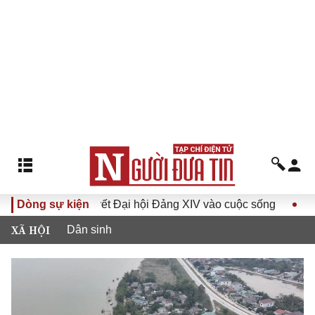
 Nghị quyết Đại hội Đảng XIV vào cuộc sống
Dòng sự kiện
Hướng tới Đạ
XÃ HỘI
Dân sinh