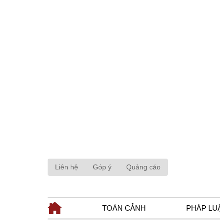
Liên hệ
Góp ý
Quảng cáo
TOÀN CẢNH
PHÁP LU