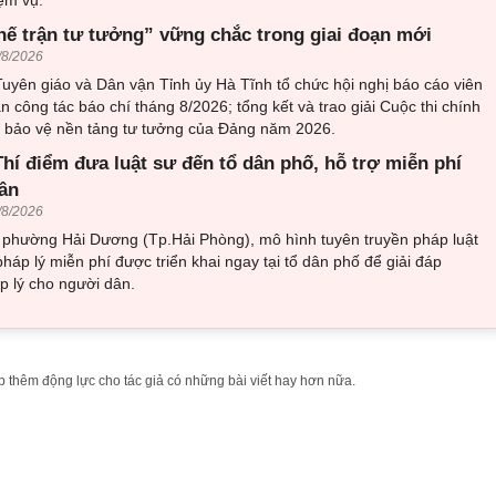
hế trận tư tưởng” vững chắc trong giai đoạn mới
/8/2026
uyên giáo và Dân vận Tỉnh ủy Hà Tĩnh tổ chức hội nghị báo cáo viên
an công tác báo chí tháng 8/2026; tổng kết và trao giải Cuộc thi chính
về bảo vệ nền tảng tư tưởng của Đảng năm 2026.
hí điểm đưa luật sư đến tổ dân phố, hỗ trợ miễn phí
ân
/8/2026
i phường Hải Dương (Tp.Hải Phòng), mô hình tuyên truyền pháp luật
pháp lý miễn phí được triển khai ngay tại tổ dân phố để giải đáp
 lý cho người dân.
 thêm động lực cho tác giả có những bài viết hay hơn nữa.