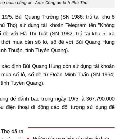
i cơ quan công an. Ảnh: Công an tỉnh Phú Thọ.
y 19/5, Bùi Quang Trường (SN 1986; trú tại khu 8
hú Thọ) sử dụng tài khoản Telegram tên "Không
 đề với Hà Thị Tuất (SN 1982, trú tại khu 5, xã
 thời mua bán số lô, số đề với Bùi Quang Hùng
Bình Thuận, tỉnh Tuyên Quang).
 xác định Bùi Quang Hùng còn sử dụng tài khoản
n mua số lô, số đề từ Đoàn Minh Tuấn (SN 1964;
 tỉnh Tuyên Quang).
ụng để đánh bạc trong ngày 19/5 là 367.790.000
ều điện thoại di động các đối tượng sử dụng để
Thọ đã ra
Đường dây mua bán, vận chuyển hơn