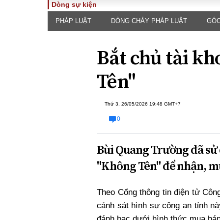
Dòng sự kiện
PHÁP LUẬT
DÒNG CHẢY PHÁP LUẬT
GÓC
TOÀN CẢNH
PHÁP 
Tiêu điểm
Dòng ch
Bắt chủ tài k
luật
Chính sách
Góc nhìn 
Sự kiện
Tên"
Hồ sơ đi
Đối thoại
Tiếng nó
Thế giới
Thứ 3, 26/05/2026 19:48 GMT+7
An ninh 
0
Bùi Quang Trường đã sử
"Không Tên" để nhận, mua
Theo Cổng thông tin điện tử Côn
ĐA CHIỀU
INFOC
cảnh sát hình sự công an tỉnh n
Quan điểm
đánh bạc dưới hình thức mua bán 