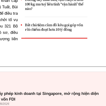
p khẩn cấp
100 kg ma tuý liên tỉnh “vận hành” thế
 Tuất, Bùi
nào?
ể điều tra
khởi tố vụ
Bắt chủ tiệm cầm đồ kêu gọi góp vốn
ều 321 Bộ
rồi chiếm đoạt hơn 10 tỷ đồng
ồ sơ, điều
ượng liên
ấy phép kinh doanh tại Singapore, mở rộng hiện diện
 vốn FDI
/8/2026