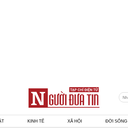
ẬT
KINH TẾ
XÃ HỘI
ĐỜI SỐNG