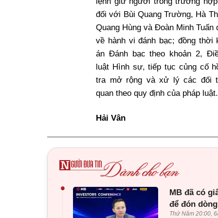
lệnh giữ người trong trường hợ
đối với Bùi Quang Trường, Hà Thị
Quang Hùng và Đoàn Minh Tuấn đ
về hành vi đánh bạc; đồng thời 
án Đánh bạc theo khoản 2, Đi
luật Hình sự, tiếp tục củng cố h
tra mở rộng và xử lý các đối t
quan theo quy định của pháp luật.
Hải Vân
•
MB đã có gi
để đón dòng
Thứ Năm 20:00, 6