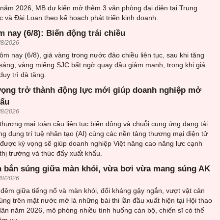
 năm 2026, MB dự kiến mở thêm 3 văn phòng đại diện tại Trung
 và Đài Loan theo kế hoạch phát triển kinh doanh.
 nay (6/8): Biến động trái chiều
/8/2026
ôm nay (6/8), giá vàng trong nước đảo chiều liên tục, sau khi tăng
sáng, vàng miếng SJC bất ngờ quay đầu giảm mạnh, trong khi giá
uy trì đà tăng.
vọng trở thành động lực mới giúp doanh nghiệp mở
hẩu
/8/2026
thương mại toàn cầu liên tục biến động và chuỗi cung ứng đang tái
ứng dụng trí tuệ nhân tạo (AI) cùng các nền tảng thương mại điện tử
 được kỳ vọng sẽ giúp doanh nghiệp Việt nâng cao năng lực cạnh
thị trường và thúc đẩy xuất khẩu.
 bắn súng giữa màn khói, vừa bơi vừa mang súng AK
/8/2026
đêm giữa tiếng nổ và màn khói, đối kháng gậy ngắn, vượt vật cản
ng trên mặt nước mở là những bài thi lần đầu xuất hiện tại Hội thao
ân năm 2026, mô phỏng nhiều tình huống cán bộ, chiến sĩ có thể
ệm vụ.