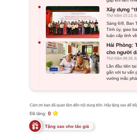
•
Xây dựng “t
Thứ Năm 15:13, 6
Sáng 6/8, Ban T
Tỉnh ủy, giao b
luận cấp tỉnh 
•
Hải Phòng: T
cho người d
Thứ Năm 08:39, 6
Lần đầu tiên tạ
gắn với tư vấn 
vướng mắc pháp
Cảm ơn bạn đã quan tâm đến nội dung trên. Hãy tặng sao để tiếp
0
Đã tặng:
Tặng sao cho tác giả