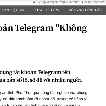
Kỳ họp không thường lệ thứ nhất, Quốc hội khóa XVI
Đư
 NHÌN LUẬT GIA
HỒ SƠ ĐIỀU TRA
TIẾNG NÓI CÔNG DÂN
LUẬT
KINH TẾ
XÃ HỘI
ảy pháp
Bất động sản
Dân sinh
hoản Telegram "Không
Tài chính - Ngân
Giáo dục
luật gia
hàng
Văn hoá
ều tra
Kinh tế vĩ mô
Môi trườn
i công dân
Hồ sơ doanh
Giao thông
nghiệp
- Hình sự
Xu hướng thị
trường
Tiêu dùng và dư
 dụng tài khoản Telegram tên
luận
 bán số lô, số đề với nhiều người.
Công nghệ
g an tỉnh Phú Thọ, qua công tác nghiệp vụ, phòng
US
ày đã đấu tranh làm rõ nhóm đối tượng có hành vi
số lô, số đề liên tỉnh qua ứng dụng Telegram.