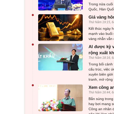
Trong nửa cuối
Quốc, Hàn Quốc
•
Giá vàng hôm
Thứ Năm 19:15, 6
Kết thúc ngày h
mạnh vào buổi 
vàng nhẫn vẫn d
•
AI được kỳ 
rộng xuất k
Thứ Năm 18:16, 6
Trong bối cảnh 
cấu trúc, việc 
xuyên biên giới
tranh, mở rộng 
•
Xem công an
Thứ Năm 16:44, 6
Bắn súng trong 
hay bơi mang sú
Công an nhân d
gặp khi làm nhi