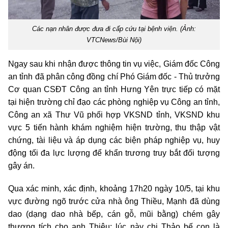
Các nạn nhân được đưa đi cấp cứu tại bệnh viện. (Ảnh:
VTCNews/Bùi Nội)
Ngay sau khi nhận được thông tin vụ việc, Giám đốc Công
an tỉnh đã phân công đồng chí Phó Giám đốc - Thủ trưởng
Cơ quan CSĐT Công an tỉnh Hưng Yên trực tiếp có mặt
tại hiện trường chỉ đạo các phòng nghiệp vụ Công an tỉnh,
Công an xã Thư Vũ phối hợp VKSND tỉnh, VKSND khu
vực 5 tiến hành khám nghiệm hiện trường, thu thập vật
chứng, tài liệu và áp dụng các biện pháp nghiệp vụ, huy
động tối đa lực lượng để khẩn trương truy bắt đối tượng
gây án.
Qua xác minh, xác định, khoảng 17h20 ngày 10/5, tại khu
vực đường ngõ trước cửa nhà ông Thiều, Mạnh đã dùng
dao (dạng dao nhà bếp, cán gỗ, mũi bằng) chém gây
thương tích cho anh Thiệu; lúc này chị Thảo bế con là