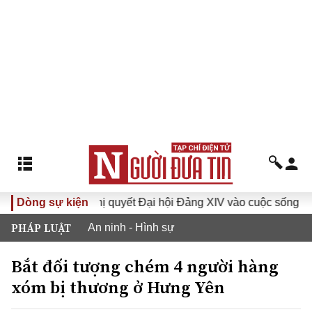
I
Dòng sự kiện
Đưa Nghị quyết Đại hội Đảng XIV vào cuộc sống
Hư
PHÁP LUẬT
An ninh - Hình sự
Bắt đối tượng chém 4 người hàng
xóm bị thương ở Hưng Yên