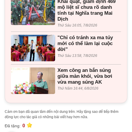
Khai quật, giám định 469
mộ liệt sĩ chưa rõ danh
tính tại Nghĩa trang Mai
Dịch
Thứ Sáu 16:05, 7/8/2026
"Chỉ có tránh xa ma túy
mới có thể làm lại cuộc
đời"
Thứ Sáu 13:58, 7/8/2026
Xem công an bắn súng
giữa màn khói, vừa bơi
vừa mang súng AK
Thứ Năm 16:44, 6/8/2026
Cảm ơn bạn đã quan tâm đến nội dung trên. Hãy tặng sao để tiếp thêm
động lực cho tác giả có những bài viết hay hơn nữa.
0
Đã tặng: