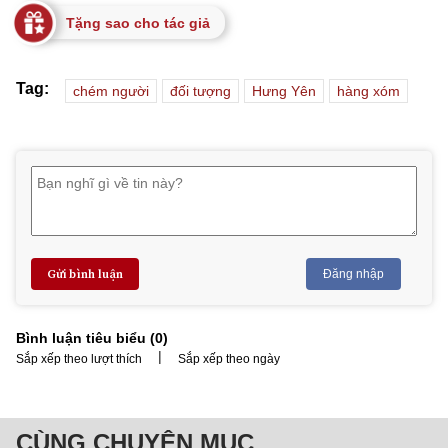
Tặng sao cho tác giả
Tag:
chém người
đối tượng
Hưng Yên
hàng xóm
Gửi bình luận
Đăng nhập
Bình luận tiêu biểu (
0
)
|
Sắp xếp theo lượt thích
Sắp xếp theo ngày
CÙNG CHUYÊN MỤC