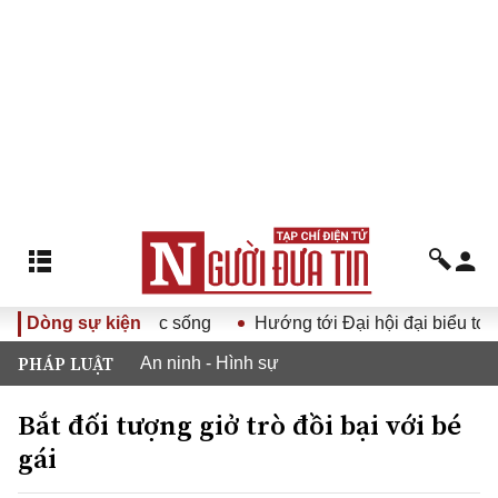
ng XIV vào cuộc sống
Dòng sự kiện
Hướng tới Đại hội đại biểu toàn quố
PHÁP LUẬT
An ninh - Hình sự
Bắt đối tượng giở trò đồi bại với bé
gái