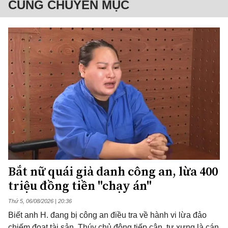
CÙNG CHUYÊN MỤC
Bắt nữ quái giả danh công an, lừa 400
triệu đồng tiền "chạy án"
Thứ 5, 06/08/2026 | 20:36
Biết anh H. đang bị công an điều tra về hành vi lừa đảo
chiếm đoạt tài sản, Thúy chủ động tiếp cận, tự xưng là cán