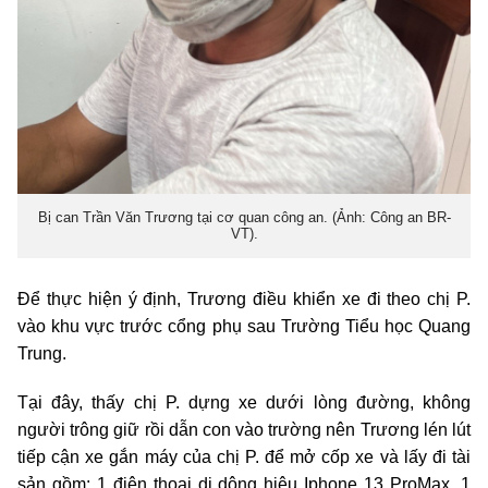
Bị can Trần Văn Trương tại cơ quan công an. (Ảnh: Công an BR-
VT).
Để thực hiện ý định, Trương điều khiển xe đi theo chị P.
vào khu vực trước cổng phụ sau Trường Tiểu học Quang
Trung.
Tại đây, thấy chị P. dựng xe dưới lòng đường, không
người trông giữ rồi dẫn con vào trường nên Trương lén lút
tiếp cận xe gắn máy của chị P. để mở cốp xe và lấy đi tài
sản gồm: 1 điện thoại di dộng hiệu Iphone 13 ProMax, 1