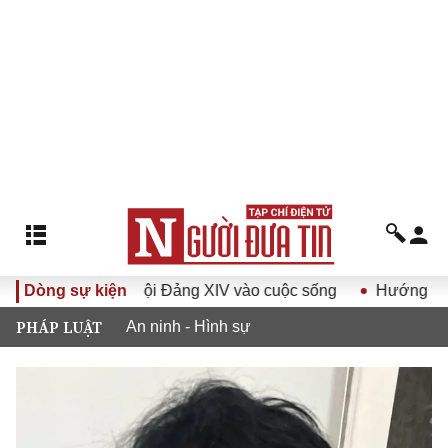
 quyết Đại hội Đảng XIV vào cuộc sống
Dòng sự kiện
Hướng tới Đại hội
PHÁP LUẬT
An ninh - Hình sự