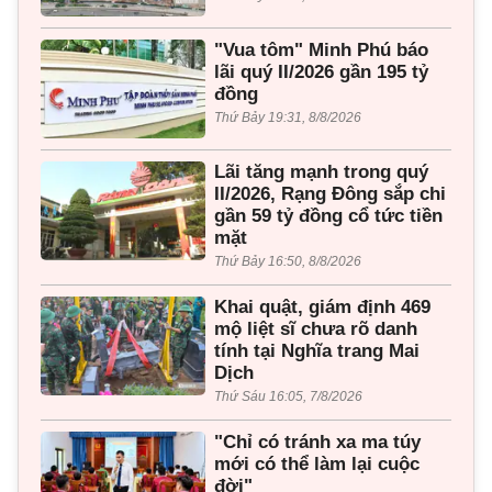
"Vua tôm" Minh Phú báo
lãi quý II/2026 gần 195 tỷ
đồng
Thứ Bảy 19:31, 8/8/2026
Lãi tăng mạnh trong quý
II/2026, Rạng Đông sắp chi
gần 59 tỷ đồng cổ tức tiền
mặt
Thứ Bảy 16:50, 8/8/2026
Khai quật, giám định 469
mộ liệt sĩ chưa rõ danh
tính tại Nghĩa trang Mai
Dịch
Thứ Sáu 16:05, 7/8/2026
"Chỉ có tránh xa ma túy
mới có thể làm lại cuộc
đời"