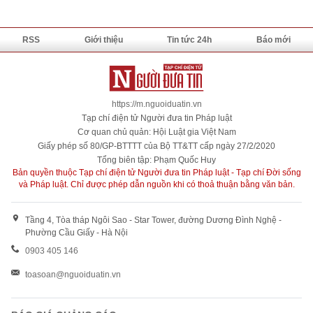
RSS
Giới thiệu
Tin tức 24h
Báo mới
https://m.nguoiduatin.vn
Tạp chí điện tử Người đưa tin Pháp luật
Cơ quan chủ quản: Hội Luật gia Việt Nam
Giấy phép số 80/GP-BTTTT của Bộ TT&TT cấp ngày 27/2/2020
Tổng biên tập: Phạm Quốc Huy
Bản quyền thuộc Tạp chí điện tử Người đưa tin Pháp luật - Tạp chí Đời sống
và Pháp luật. Chỉ được phép dẫn nguồn khi có thoả thuận bằng văn bản.
Tầng 4, Tòa tháp Ngôi Sao - Star Tower, đường Dương Đình Nghệ -
Phường Cầu Giấy - Hà Nội
0903 405 146
toasoan@nguoiduatin.vn