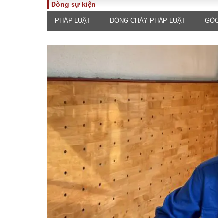
Dòng sự kiện
PHÁP LUẬT
DÒNG CHẢY PHÁP LUẬT
GÓC
TOÀN CẢNH
PHÁP 
Tiêu điểm
Dòng ch
luật
Chính sách
Góc nhìn 
Sự kiện
Hồ sơ đi
Đối thoại
Tiếng nó
Thế giới
An ninh 
ĐA CHIỀU
INFOC
Quan điểm