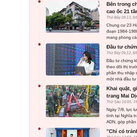
•
Bên trong c
cao ốc 21 tầ
Thứ Bảy 09:13, 8/
Chung cư 23 Hà
đoạn 1984-1988
mang phong cách
•
Đầu tư chứng
Thứ Bảy 09:12, 8/
Đầu tư chứng kh
theo dõi thị t
phần thu nhập đ
một nhà đầu tư
•
Khai quật, g
trang Mai Dị
Thứ Sáu 16:05, 7/
Ngày 7/8, lực l
tính tại Nghĩa 
ADN, góp phần x
•
"Chỉ có trán