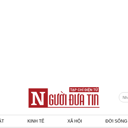
ẬT
KINH TẾ
XÃ HỘI
ĐỜI SỐNG