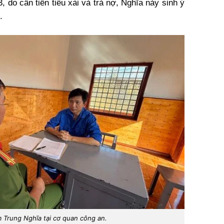
 do cần tiền tiêu xài và trả nợ, Nghĩa nảy sinh ý
.
 Trung Nghĩa tại cơ quan công an.