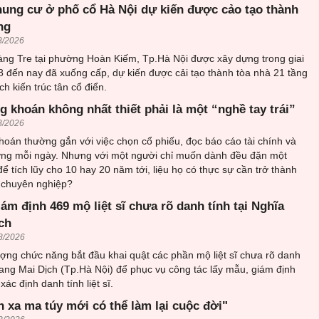
hung cư ở phố cổ Hà Nội dự kiến được cảo tạo thành
ng
8/2026
ng Tre tại phường Hoàn Kiếm, Tp.Hà Nội được xây dựng trong giai
 đến nay đã xuống cấp, dự kiến được cải tạo thành tòa nhà 21 tầng
 kiến trúc tân cổ điển.
 khoán không nhất thiết phải là một “nghề tay trái”
8/2026
oán thường gắn với việc chọn cổ phiếu, đọc báo cáo tài chính và
rường mỗi ngày. Nhưng với một người chỉ muốn dành đều đặn một
ể tích lũy cho 10 hay 20 năm tới, liệu họ có thực sự cần trở thành
 chuyên nghiệp?
iám định 469 mộ liệt sĩ chưa rõ danh tính tại Nghĩa
ch
8/2026
ượng chức năng bắt đầu khai quật các phần mộ liệt sĩ chưa rõ danh
trang Mai Dịch (Tp.Hà Nội) để phục vụ công tác lấy mẫu, giám định
ác định danh tính liệt sĩ.
h xa ma túy mới có thể làm lại cuộc đời"