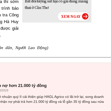
Bắt đối tượng sát hại cô gái đang mang
ĩa thì sớm
thai ở Cần Thơ
trình báo
 tra Công
ng Hà Huy
được giải
.
ân dân, Người Lao Động)
 nợ hơn 21.000 tỷ đồng
8/2026
i nhuận quý II cải thiện giúp HAGL Agrico có lãi trở lại, song doanh
nhận nợ phải trả hơn 21.000 tỷ đồng và lỗ gần 35 tỷ đồng sau nửa