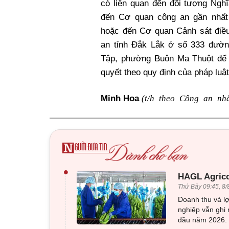
có liên quan đến đối tượng Ngh
đến Cơ quan công an gần nhất 
hoặc đến Cơ quan Cảnh sát điều
an tỉnh Đắk Lắk ở số 333 đườ
Tập, phường Buôn Ma Thuột để 
quyết theo quy định của pháp luật
(t/h theo Công an nh
Minh Hoa
•
HAGL Agrico
Thứ Bảy 09:45, 8/
Doanh thu và lợ
nghiệp vẫn ghi 
đầu năm 2026.