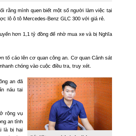
dối rằng mình quen biết một số người làm việc tại
c lô ô tô Mercedes-Benz GLC 300 với giá rẻ.
chuyển hơn 1,1 tỷ đồng để nhờ mua xe và bị Nghĩa
̀m đơn tố cáo lên cơ quan công an. Cơ quan Cảnh sát
nhanh chóng vào cuộc điều tra, truy xét.
ông an đã
n náu tại
ở rộng vụ
ng an tỉnh
 là bị hại