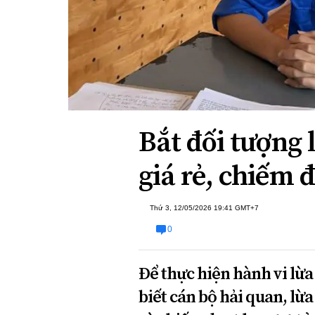
Xi nhan Trái Phải
Bạn đọc viết
Bắt đối tượng
giá rẻ, chiếm 
Thứ 3, 12/05/2026 19:41 GMT+7
0
Để thực hiện hành vi lừ
biết cán bộ hải quan, lừ