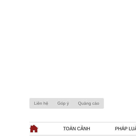
Liên hệ
Góp ý
Quảng cáo
TOÀN CẢNH
PHÁP LU