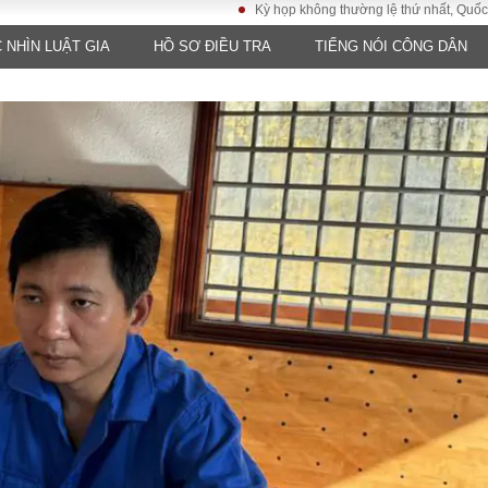
Kỳ họp không thường lệ thứ nhất, Quốc hội khóa 
 NHÌN LUẬT GIA
HỒ SƠ ĐIỀU TRA
TIẾNG NÓI CÔNG DÂN
LUẬT
KINH TẾ
XÃ HỘI
ảy pháp
Bất động sản
Dân sinh
Tài chính - Ngân
Giáo dục
luật gia
hàng
Văn hoá
ều tra
Kinh tế vĩ mô
Môi trườn
i công dân
Hồ sơ doanh
Giao thông
nghiệp
- Hình sự
Xu hướng thị
trường
Tiêu dùng và dư
luận
Công nghệ
US