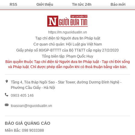
RSS
Giới thiệu
Tin tức 24h
Báo mới
https://m.nguoiduatin.vn
Tạp chí điện tử Người đưa tin Pháp luật
Cơ quan chủ quản: Hội Luật gia Việt Nam
Giấy phép số 80/GP-BTTTT của Bộ TT&TT cấp ngày 27/2/2020
Tổng biên tập: Phạm Quốc Huy
Bản quyền thuộc Tạp chí điện tử Người đưa tin Pháp luật - Tạp chí Đời sống
và Pháp luật. Chỉ được phép dẫn nguồn khi có thoả thuận bằng văn bản.
Tầng 4, Tòa tháp Ngôi Sao - Star Tower, đường Dương Đình Nghệ -
Phường Cầu Giấy - Hà Nội
0903 405 146
toasoan@nguoiduatin.vn
BÁO GIÁ QUẢNG CÁO
Miền Bắc: 098 9033388