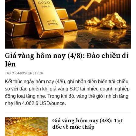
Giá vàng hôm nay (4/8): Đảo chiều đi
lên
Thứ 3, 04/08/2026 | 19:16
Kết thúc ngày hôm nay (4/8), ghi nhận diễn biến trái chiều
so với đầu phiên khi giá vàng SJC tại nhiều doanh nghiệp
đồng loạt tăng nhẹ. Trong khi đó, vàng thế giới nhích tăng
nhẹ lên 4.062,6 USD/ounce.
Giá vàng hôm nay (4/8): Tụt
dốc về mức thấp