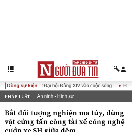
a Nghị quyết Đại hội Đảng XIV vào cuộc sống
Dòng sự kiện
Hướng tới Đ
PHÁP LUẬT
An ninh - Hình sự
Bắt đối tượng nghiện ma túy, dùng
vật cứng tấn công tài xế công nghệ
cướp xe SH giữa đêm