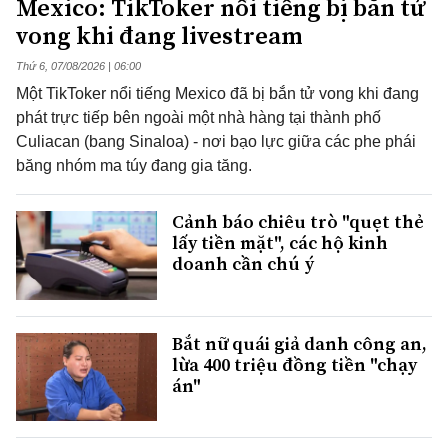
Mexico: TikToker nổi tiếng bị bắn tử
vong khi đang livestream
Thứ 6, 07/08/2026 | 06:00
Một TikToker nổi tiếng Mexico đã bị bắn tử vong khi đang
phát trực tiếp bên ngoài một nhà hàng tại thành phố
Culiacan (bang Sinaloa) - nơi bạo lực giữa các phe phái
băng nhóm ma túy đang gia tăng.
Cảnh báo chiêu trò "quẹt thẻ
lấy tiền mặt", các hộ kinh
doanh cần chú ý
Bắt nữ quái giả danh công an,
lừa 400 triệu đồng tiền "chạy
án"