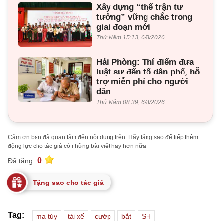
Xây dựng “thế trận tư
tưởng” vững chắc trong
giai đoạn mới
Thứ Năm 15:13, 6/8/2026
Hải Phòng: Thí điểm đưa
luật sư đến tổ dân phố, hỗ
trợ miễn phí cho người
dân
Thứ Năm 08:39, 6/8/2026
Cảm ơn bạn đã quan tâm đến nội dung trên. Hãy tặng sao để tiếp thêm
động lực cho tác giả có những bài viết hay hơn nữa.
0
Đã tặng:
Tặng sao cho tác giả
Tag:
ma túy
tài xế
cướp
bắt
SH