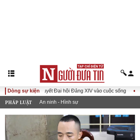
Đưa Nghị quyết Đại hội Đảng XIV vào cuộc sống
Dòng sự kiện
Hướng 
PHÁP LUẬT
An ninh - Hình sự