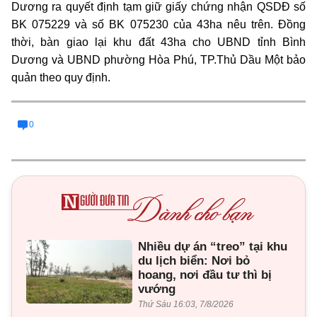
Dương ra quyết định tạm giữ giấy chứng nhận QSDĐ số
BK 075229 và số BK 075230 của 43ha nêu trên. Đồng
thời, bàn giao lại khu đất 43ha cho UBND tỉnh Bình
Dương và UBND phường Hòa Phú, TP.Thủ Dầu Một bảo
quản theo quy định.
0
Nhiều dự án “treo” tại khu
du lịch biển: Nơi bỏ
hoang, nơi đầu tư thì bị
vướng
Thứ Sáu 16:03, 7/8/2026