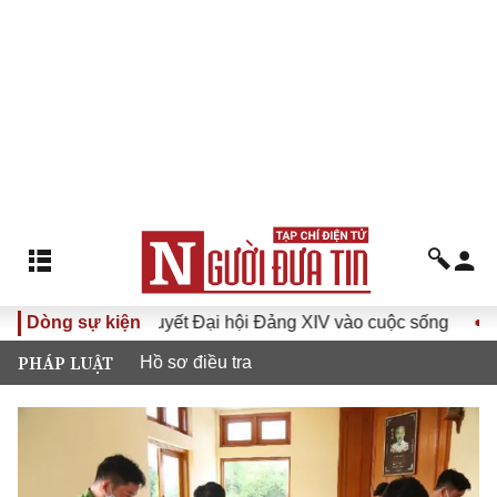
ưa Nghị quyết Đại hội Đảng XIV vào cuộc sống
Dòng sự kiện
Hướng tới
PHÁP LUẬT
Hồ sơ điều tra