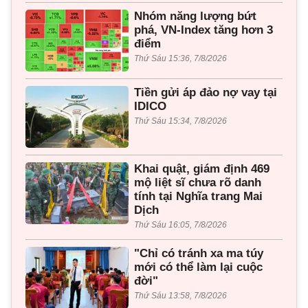
Nhóm năng lượng bứt
phá, VN-Index tăng hơn 3
điểm
Thứ Sáu 15:36, 7/8/2026
Tiền gửi áp đảo nợ vay tại
IDICO
Thứ Sáu 15:34, 7/8/2026
Khai quật, giám định 469
mộ liệt sĩ chưa rõ danh
tính tại Nghĩa trang Mai
Dịch
Thứ Sáu 16:05, 7/8/2026
"Chỉ có tránh xa ma túy
mới có thể làm lại cuộc
đời"
Thứ Sáu 13:58, 7/8/2026