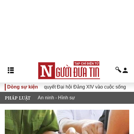
Đưa Nghị quyết Đại hội Đảng XIV vào cuộc sống
Dòng sự kiện
Hướng
PHÁP LUẬT
An ninh - Hình sự