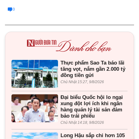
0
Thực phẩm Sao Ta báo lãi
tăng vọt, nắm gần 2.000 tỷ
đồng tiền gửi
Chủ Nhật 15:27, 9/8/2026
Đại biểu Quốc hội lo ngại
xung đột lợi ích khi ngân
hàng quản lý tài sản đảm
bảo trái phiếu
Chủ Nhật 14:18, 9/8/2026
Long Hậu sắp chi hơn 105