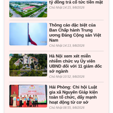
tỷ đồng trả cổ tức tiền mặt
Chủ Nhật 14:15, 9/8/2026
Thông cáo đặc biệt của
Ban Chấp hành Trung
ương Đảng Cộng sản Việt
Nam
Chủ Nhật 14:13, 9/8/2026
Hà Nội xem xét miễn
nhiễm chức vụ Ủy viên
UBND đối với 11 giám đốc
sở ngành
Chủ Nhật 10:52, 9/8/2026
Hải Phòng: Chi hội Luật
gia xã Nguyên Giáp kiện
toàn tổ chức, đẩy mạnh
hoạt động từ cơ sở
Chủ Nhật 08:55, 9/8/2026