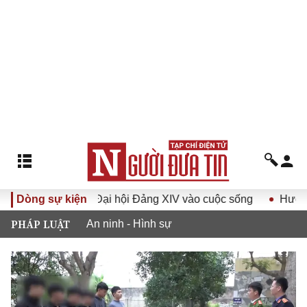
Nghị quyết Đại hội Đảng XIV vào cuộc sống
Dòng sự kiện
Hướng tới Đại
PHÁP LUẬT
An ninh - Hình sự