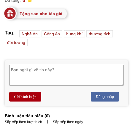
0
Đã tặng:
Tặng sao cho tác giả
Tag:
Nghệ An
Công An
hung khí
thương tích
đối tượng
Gửi bình luận
Đăng nhập
Bình luận tiêu biểu (
0
)
|
Sắp xếp theo lượt thích
Sắp xếp theo ngày