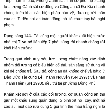
Tiếp nhận tin báo, Phòng Cảnh sát hình sự phối hợp cùng
lực lượng Cảnh sát cơ động và Công an xã Đa Kia nhanh
chóng triển khai các biện pháp bảo vệ, đưa người thân
của chị T. đến nơi an toàn, đồng thời tổ chức truy bắt nghi
phạm.
Rạng sáng 14/4, Tài cùng một người khác xuất hiện trước
nhà chị T. và nổ liên tiếp 7 phát súng rồi nhanh chóng rời
khỏi hiện trường.
Trong quá trình truy xét, lực lượng chức năng xác định
nhóm đối tượng có biểu hiện cố thủ, sẵn sàng sử dụng vũ
khí để chống trả. Sau đó, công an đã khống chế và bắt giữ
Đào Đức Tài cùng Lê Thanh Nguyện (SN 1997) và Phan
Thanh Hiền (SN 1993), đều trú tại phường Đồng Phú.
Khám xét nơi ở của các đối tượng, cơ quan công an thu
giữ một khẩu súng quân dụng, 5 bình xịt hơi cay, một ná
cao su, một dao rựa cùng 5 gói tinh thể màu trắng nghi là