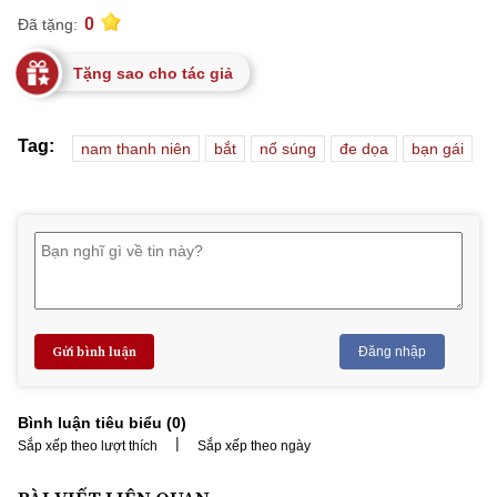
0
Đã tặng:
Tặng sao cho tác giả
Tag:
nam thanh niên
bắt
nổ súng
đe dọa
bạn gái
Gửi bình luận
Đăng nhập
Bình luận tiêu biểu (
0
)
|
Sắp xếp theo lượt thích
Sắp xếp theo ngày