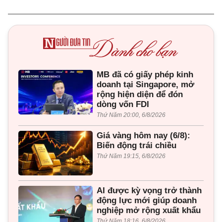
MB đã có giấy phép kinh
doanh tại Singapore, mở
rộng hiện diện để đón
dòng vốn FDI
Thứ Năm 20:00, 6/8/2026
Giá vàng hôm nay (6/8):
Biến động trái chiều
Thứ Năm 19:15, 6/8/2026
AI được kỳ vọng trở thành
động lực mới giúp doanh
nghiệp mở rộng xuất khẩu
Thứ Năm 18:16, 6/8/2026