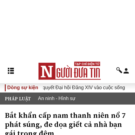
Đưa Nghị quyết Đại hội Đảng XIV vào cuộc sống
Dòng sự kiện
Hướng
PHÁP LUẬT
An ninh - Hình sự
Bắt khẩn cấp nam thanh niên nổ 7
phát súng, đe dọa giết cả nhà bạn
gái trong đêm