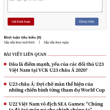
Gửi bình luận
Đăng nhập
Bình luận tiêu biểu (
0
)
|
Sắp xếp theo lượt thích
Sắp xếp theo ngày
BÀI VIẾT LIÊN QUAN
Đâu là điểm mạnh, yếu của các đối thủ U23
Việt Nam tại VCK U23 châu Á 2020?
U23 châu Á: Đợi chờ màn thể hiện của
những chiến binh từng tham dự World Cup
U22 Việt Nam vô địch SEA Games: “Chúng
ta đã trả món nợ cho chính chúng ta”