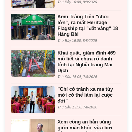
Thứ Bảy 16:08, 8/8/2026
Kem Tràng Tiền "chơi
lớn", ra mắt Heritage
Flagship tại "đất vàng" 18
Hàng Bài
Thứ Bảy 16:00, 8/8/2026
Khai quật, giám định 469
mộ liệt sĩ chưa rõ danh
tính tại Nghĩa trang Mai
Dịch
Thứ Sáu 16:05, 7/8/2026
"Chỉ có tránh xa ma túy
mới có thể làm lại cuộc
đời"
Thứ Sáu 13:58, 7/8/2026
Xem công an bắn súng
giữa màn khói, vừa bơi