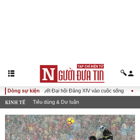
a Nghị quyết Đại hội Đảng XIV vào cuộc sống
Dòng sự kiện
Hướng tới 
KINH TẾ
Tiêu dùng & Dư luận