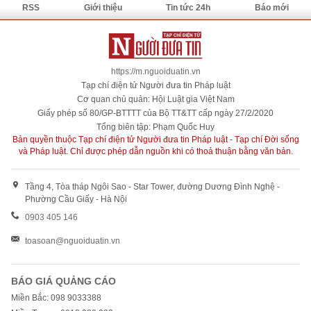
RSS
Giới thiệu
Tin tức 24h
Báo mới
https://m.nguoiduatin.vn
Tạp chí điện tử Người đưa tin Pháp luật
Cơ quan chủ quản: Hội Luật gia Việt Nam
Giấy phép số 80/GP-BTTTT của Bộ TT&TT cấp ngày 27/2/2020
Tổng biên tập: Phạm Quốc Huy
Bản quyền thuộc Tạp chí điện tử Người đưa tin Pháp luật - Tạp chí Đời sống
và Pháp luật. Chỉ được phép dẫn nguồn khi có thoả thuận bằng văn bản.
Tầng 4, Tòa tháp Ngôi Sao - Star Tower, đường Dương Đình Nghệ -
Phường Cầu Giấy - Hà Nội
0903 405 146
toasoan@nguoiduatin.vn
BÁO GIÁ QUẢNG CÁO
Miền Bắc: 098 9033388