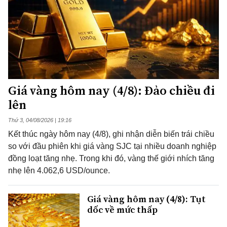
Giá vàng hôm nay (4/8): Đảo chiều đi
lên
Thứ 3, 04/08/2026 | 19:16
Kết thúc ngày hôm nay (4/8), ghi nhận diễn biến trái chiều
so với đầu phiên khi giá vàng SJC tại nhiều doanh nghiệp
đồng loạt tăng nhẹ. Trong khi đó, vàng thế giới nhích tăng
nhẹ lên 4.062,6 USD/ounce.
Giá vàng hôm nay (4/8): Tụt
dốc về mức thấp