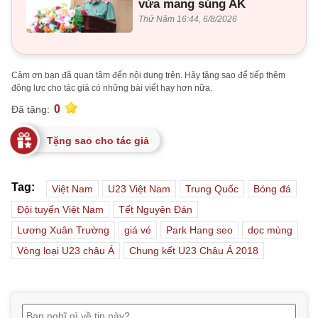
vừa mang súng AK
Thứ Năm 16:44, 6/8/2026
Cảm ơn bạn đã quan tâm đến nội dung trên. Hãy tặng sao để tiếp thêm
động lực cho tác giả có những bài viết hay hơn nữa.
0
Đã tặng:
Tặng sao cho tác giả
Tag:
Việt Nam
U23 Việt Nam
Trung Quốc
Bóng đá
Đội tuyển Việt Nam
Tết Nguyên Đán
Lương Xuân Trường
giá vé
Park Hang seo
dọc mùng
Vòng loại U23 châu Á
Chung kết U23 Châu Á 2018