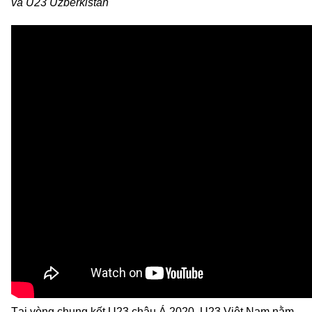
và U23 Uzberkistan
Tại vòng chung kết U23 châu Á 2020, U23 Việt Nam nằm