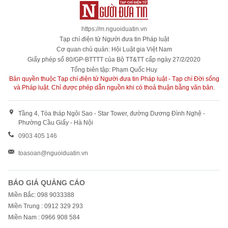
https://m.nguoiduatin.vn
Tạp chí điện tử Người đưa tin Pháp luật
Cơ quan chủ quản: Hội Luật gia Việt Nam
Giấy phép số 80/GP-BTTTT của Bộ TT&TT cấp ngày 27/2/2020
Tổng biên tập: Phạm Quốc Huy
Bản quyền thuộc Tạp chí điện tử Người đưa tin Pháp luật - Tạp chí Đời sống
và Pháp luật. Chỉ được phép dẫn nguồn khi có thoả thuận bằng văn bản.
Tầng 4, Tòa tháp Ngôi Sao - Star Tower, đường Dương Đình Nghệ -
Phường Cầu Giấy - Hà Nội
0903 405 146
toasoan@nguoiduatin.vn
BÁO GIÁ QUẢNG CÁO
Miền Bắc: 098 9033388
Miền Trung : 0912 329 293
Miền Nam : 0966 908 584