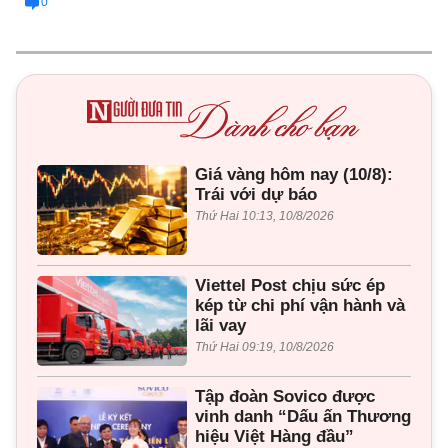
0
Giá vàng hôm nay (10/8):
Trái với dự báo
Thứ Hai 10:13, 10/8/2026
Viettel Post chịu sức ép
kép từ chi phí vận hành và
lãi vay
Thứ Hai 09:19, 10/8/2026
Tập đoàn Sovico được
vinh danh “Dấu ấn Thương
hiệu Việt Hàng đầu”