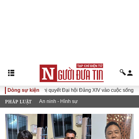
Dòng sự kiện
Đưa Nghị quyết Đại hội Đảng XIV vào cuộc sống
Hướn
PHÁP LUẬT
An ninh - Hình sự