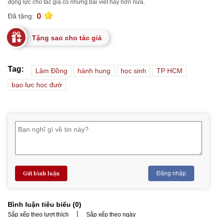
động lực cho tác giả có những bài viết hay hơn nữa.
0
Đã tặng:
Tặng sao cho tác giả
Tag:
Lâm Đồng
hành hung
học sinh
TP HCM
bạo lực học đườ
Gửi bình luận
Đăng nhập
Bình luận tiêu biểu (
0
)
|
Sắp xếp theo lượt thích
Sắp xếp theo ngày