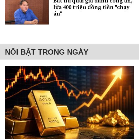
Bắt nữ quái giả danh công an,
lừa 400 triệu đồng tiền "chạy
án"
NỔI BẬT TRONG NGÀY