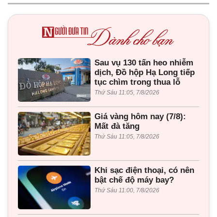
Sau vụ 130 tấn heo nhiễm
dịch, Đồ hộp Hạ Long tiếp
tục chìm trong thua lỗ
Thứ Sáu 11:05, 7/8/2026
Giá vàng hôm nay (7/8):
Mất đà tăng
Thứ Sáu 11:05, 7/8/2026
Khi sạc điện thoại, có nên
bật chế độ máy bay?
Thứ Sáu 11:00, 7/8/2026