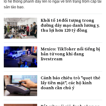
lộ hệ thống phanh dấy lên lo ngại về tình trạng trộm cắp tài
sản táo bạo.
Khởi tố 14 đối tượng trong
đường dây mạo danh lương y,
thu lợi hơn 120 tỷ đồng
Mexico: TikToker nổi tiếng bị
bắn tử vong khi đang
livestream
Cảnh báo chiêu trò "quẹt thẻ
lấy tiền mặt", các hộ kinh
doanh cần chú ý