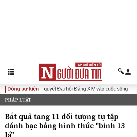
Dòng sự kiện
Đưa Nghị quyết Đại hội Đảng XIV vào cuộc sống
Hướng
PHÁP LUẬT
Bắt quả tang 11 đối tượng tụ tập
đánh bạc bằng hình thức "binh 13
lá"