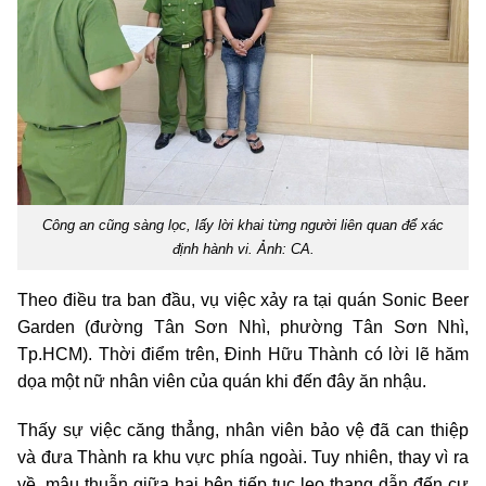
Công an cũng sàng lọc, lấy lời khai từng người liên quan để xác
định hành vi. Ảnh: CA.
Theo điều tra ban đầu, vụ việc xảy ra tại quán Sonic Beer
Garden (đường Tân Sơn Nhì, phường Tân Sơn Nhì,
Tp.HCM). Thời điểm trên, Đinh Hữu Thành có lời lẽ hăm
dọa một nữ nhân viên của quán khi đến đây ăn nhậu.
Thấy sự việc căng thẳng, nhân viên bảo vệ đã can thiệp
và đưa Thành ra khu vực phía ngoài. Tuy nhiên, thay vì ra
về, mâu thuẫn giữa hai bên tiếp tục leo thang dẫn đến cự