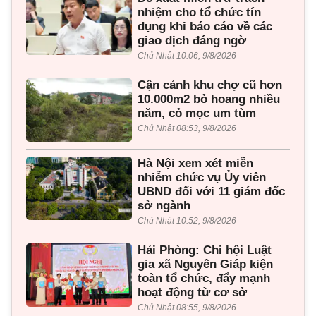
nhiệm cho tổ chức tín
dụng khi báo cáo về các
giao dịch đáng ngờ
Chủ Nhật 10:06, 9/8/2026
Cận cảnh khu chợ cũ hơn
10.000m2 bỏ hoang nhiều
năm, cỏ mọc um tùm
Chủ Nhật 08:53, 9/8/2026
Hà Nội xem xét miễn
nhiễm chức vụ Ủy viên
UBND đối với 11 giám đốc
sở ngành
Chủ Nhật 10:52, 9/8/2026
Hải Phòng: Chi hội Luật
gia xã Nguyên Giáp kiện
toàn tổ chức, đẩy mạnh
hoạt động từ cơ sở
Chủ Nhật 08:55, 9/8/2026