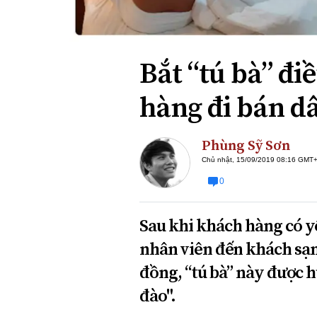
Xi nhan Trái Phải
Bạn đọc viết
Bắt “tú bà” đi
hàng đi bán dâ
Phùng Sỹ Sơn
Chủ nhật, 15/09/2019 08:16 GMT
0
Sau khi khách hàng có yê
nhân viên đến khách sạn
đồng, “tú bà” này được h
đào".