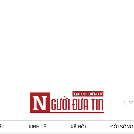
ẬT
KINH TẾ
XÃ HỘI
ĐỜI SỐNG