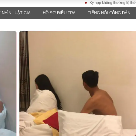
Kỳ họp không thường lệ thứ nhất, Quố
 NHÌN LUẬT GIA
HỒ SƠ ĐIỀU TRA
TIẾNG NÓI CÔNG DÂN
LUẬT
KINH TẾ
XÃ HỘI
ảy pháp
Bất động sản
Dân sinh
Tài chính - Ngân
Giáo dục
luật gia
hàng
Văn hoá
ều tra
Kinh tế vĩ mô
Môi trườn
i công dân
Hồ sơ doanh
Giao thông
nghiệp
- Hình sự
Xu hướng thị
trường
Tiêu dùng và dư
luận
Công nghệ
US