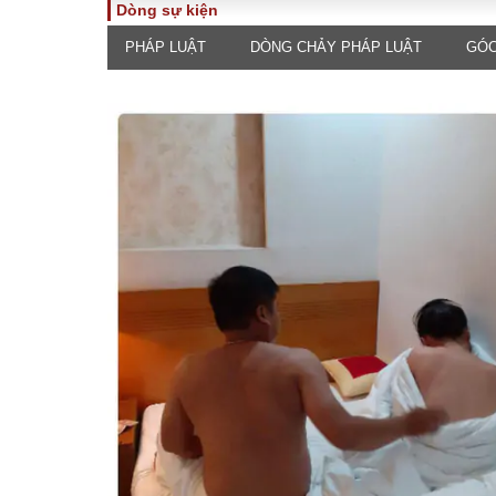
Dòng sự kiện
PHÁP LUẬT
DÒNG CHẢY PHÁP LUẬT
GÓC
TOÀN CẢNH
PHÁP 
Tiêu điểm
Dòng ch
luật
Chính sách
Góc nhìn 
Sự kiện
Hồ sơ đi
Đối thoại
Tiếng nó
Thế giới
An ninh 
ĐA CHIỀU
INFOC
Quan điểm