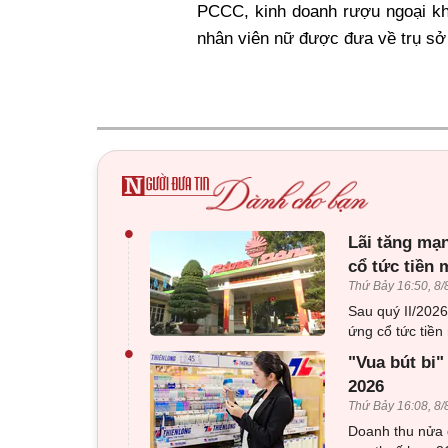
PCCC, kinh doanh rượu ngoại k
nhân viên nữ được đưa về trụ sở 
•
Lãi tăng mạn
cổ tức tiền 
Thứ Bảy 16:50, 8/
Sau quý II/202
ứng cổ tức tiền 
•
"Vua bút bi"
2026
Thứ Bảy 16:08, 8/
Doanh thu nửa 