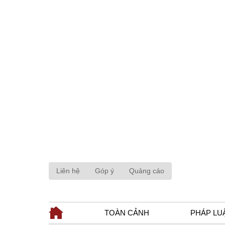
Liên hệ
Góp ý
Quảng cáo
TOÀN CẢNH
PHÁP LU