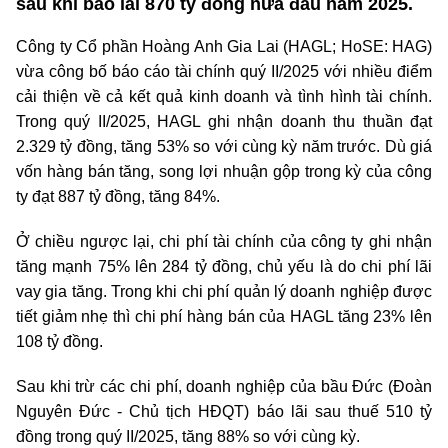
sau khi báo lãi 870 tỷ đồng nửa đầu năm 2025.
Công ty Cổ phần Hoàng Anh Gia Lai (HAGL; HoSE: HAG)
vừa công bố báo cáo tài chính quý II/2025 với nhiều điểm
cải thiện về cả kết quả kinh doanh và tình hình tài chính.
Trong quý II/2025, HAGL ghi nhận doanh thu thuần đạt
2.329 tỷ đồng, tăng 53% so với cùng kỳ năm trước. Dù giá
vốn hàng bán tăng, song lợi nhuận gộp trong kỳ của công
ty đạt 887 tỷ đồng, tăng 84%.
Ở chiều ngược lại, chi phí tài chính của công ty ghi nhận
tăng mạnh 75% lên 284 tỷ đồng, chủ yếu là do chi phí lãi
vay gia tăng. Trong khi chi phí quản lý doanh nghiệp được
tiết giảm nhẹ thì chi phí hàng bán của HAGL tăng 23% lên
108 tỷ đồng.
Sau khi trừ các chi phí, doanh nghiệp của bầu Đức (Đoàn
Nguyên Đức - Chủ tịch HĐQT) báo lãi sau thuế 510 tỷ
đồng trong quý II/2025, tăng 88% so với cùng kỳ.