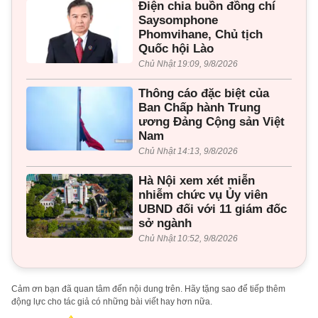
Điện chia buồn đồng chí
Saysomphone
Phomvihane, Chủ tịch
Quốc hội Lào
Chủ Nhật 19:09, 9/8/2026
Thông cáo đặc biệt của
Ban Chấp hành Trung
ương Đảng Cộng sản Việt
Nam
Chủ Nhật 14:13, 9/8/2026
Hà Nội xem xét miễn
nhiễm chức vụ Ủy viên
UBND đối với 11 giám đốc
sở ngành
Chủ Nhật 10:52, 9/8/2026
Cảm ơn bạn đã quan tâm đến nội dung trên. Hãy tặng sao để tiếp thêm
động lực cho tác giả có những bài viết hay hơn nữa.