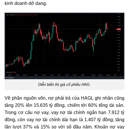
kinh doanh dở dang.
Diễn biến thị giá cổ phiếu HAG.
Về phần nguồn vốn, nợ phải trả của HAGL ghi nhận cũng
tăng 20% lên 15.635 tỷ đồng, chiếm tới 60% tổng tài sản.
Trong cơ cấu nợ vay, vay nợ tài chính ngắn hạn 7.912 tỷ
đồng, còn vay nợ tài chính dài hạn là 1.407 tỷ đồng; tăng
lần lượt 37% và 15% so với số đầu năm. Khoản nợ vay