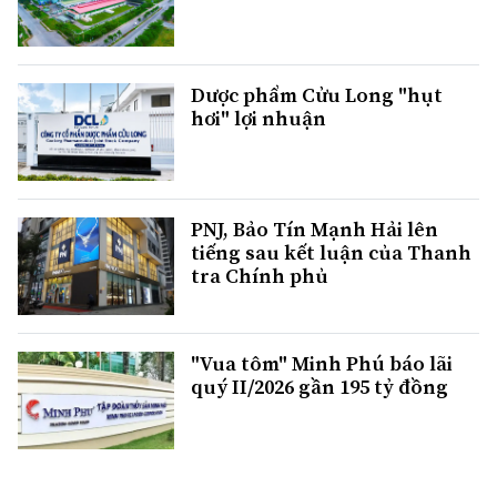
Dược phẩm Cửu Long "hụt
hơi" lợi nhuận
PNJ, Bảo Tín Mạnh Hải lên
tiếng sau kết luận của Thanh
tra Chính phủ
"Vua tôm" Minh Phú báo lãi
quý II/2026 gần 195 tỷ đồng