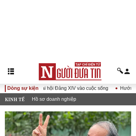
ghị quyết Đại hội Đảng XIV vào cuộc sống
Dòng sự kiện
Hướng tới Đại 
KINH TẾ
Hồ sơ doanh nghiệp