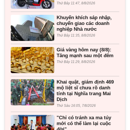
Thứ Bảy 11:47, 8/8/2026
Khuyến khích sáp nhập,
chuyển giao các doanh
nghiệp Nhà nước
Thứ Bảy 11:35, 8/8/2026
Giá vàng hôm nay (8/8):
Tăng mạnh sau một đêm
Thứ Bảy 11:29, 8/8/2026
Khai quật, giám định 469
mộ liệt sĩ chưa rõ danh
tính tại Nghĩa trang Mai
Dịch
Thứ Sáu 16:05, 7/8/2026
"Chỉ có tránh xa ma túy
mới có thể làm lại cuộc
đời"