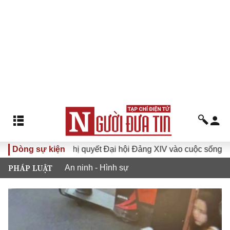
I
Dòng sự kiện
Đưa Nghị quyết Đại hội Đảng XIV vào cuộc sống
Hư
PHÁP LUẬT
An ninh - Hình sự