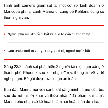
Hình ảnh camera giám sát tại một cơ sở kinh doanh ở
Maricopa ghi lại cảnh Marina đi cùng bé Kehlani, củng cố
thêm nghi vấn.
Người phụ nữ 64 tuổi bị bắt vì lái ô tô cán chết đàn vịt
Con trai 3 tuổi tử vong trong xe ô tô, người mẹ bị bắt
Sáng 23/2, cảnh sát phát hiện 2 người tại một trạm xăng ở
thành phố Phoenix sau khi nhận được thông tin về vị trí
nghi phạm. Bé gái được xác nhận an toàn.
Ban đầu Marina nói với cảnh sát rằng mình là mẹ của bé,
sau đó rút lại lời khai và thừa nhận "đã phạm sai lầm".
Marina phủ nhận có kế hoạch làm hại hoặc bán đứa trẻ.