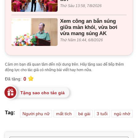
Thứ Sáu 13:58, 7/8/2026
Xem công an bắn súng
giữa màn khói, vừa bơi
vừa mang súng AK
Thứ Năm 16:44, 6/8/2026
Cảm ơn bạn đã quan tâm đến nội dung trên. Hãy tặng sao để tiếp thêm
động lực cho tác giả có những bài viết hay hơn nữa.
0
Đã tặng:
Tặng sao cho tác giả
Tag:
Người phụ nữ
mất tích
bé gái
3 tuổi
ngủ nhờ