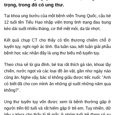
trọng, trong đó có ung thư.
Tại khoa ung bướu của một bệnh viện Trung Quốc, cậu bé
12 tuổi tên Tiểu Hạo nhập viện trong tình trạng đau bụng
kéo dài suốt nhiều tháng, cơ thể mệt mỏi, da tái nhợt.
Kết quả chụp CT cho thấy có tổn thương chiếm chỗ ở
tuyến tụy, nghi ngờ ác tính. Ba tuần sau, kết luận giải phẫu
bệnh học xác nhận đây là ung thư biểu mô tuyến tụy.
Theo chia sẻ từ gia đình, bé trai rất thích gà rán, khoai tây
chiên, nước ngọt và các loại đồ ăn vặt, gần như ngày nào
cũng ăn. Nghe vậy, bác sĩ không giấu được tiếc nuối: "Anh
có biết đã cho con mình ăn những gì suốt những năm qua
không?".
Ung thư tuyến tụy vốn được xem là bệnh thường gặp ở
người trên 60 tuổi và rất hiếm gặp ở trẻ em. Tuy nhiên, dữ
liệu y khoa cho thấy tỷ lệ mắc ở nhóm tuổi trẻ đang có xu