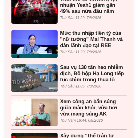
nhuận Yeah1 giảm gần
49% sau nửa đầu năm
Thứ Sáu 11:29, 7/8/2026
Mức thu nhập tiền tỷ của
"nữ tướng" Mai Thanh và
dàn lãnh đạo tại REE
Thứ Sáu 11:29, 7/8/2026
Sau vụ 130 tấn heo nhiễm
dịch, Đồ hộp Hạ Long tiếp
tục chìm trong thua lỗ
Thứ Sáu 11:05, 7/8/2026
Xem công an bắn súng
giữa màn khói, vừa bơi
vừa mang súng AK
Thứ Năm 16:44, 6/8/2026
Xây dựng “thế trận tư