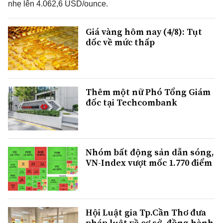
nhẹ lên 4.062,6 USD/ounce.
Giá vàng hôm nay (4/8): Tụt
dốc về mức thấp
Thêm một nữ Phó Tổng Giám
đốc tại Techcombank
Nhóm bất động sản dẫn sóng,
VN-Index vượt mốc 1.770 điểm
Hội Luật gia Tp.Cần Thơ đưa
pháp luật về cơ sở, đồng hành