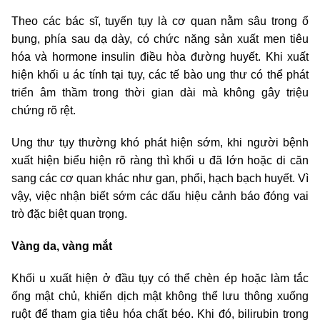
Theo các bác sĩ, tuyến tụy là cơ quan nằm sâu trong ổ
bụng, phía sau dạ dày, có chức năng sản xuất men tiêu
hóa và hormone insulin điều hòa đường huyết. Khi xuất
hiện khối u ác tính tại tụy, các tế bào ung thư có thể phát
triển âm thầm trong thời gian dài mà không gây triệu
chứng rõ rệt.
Ung thư tụy thường khó phát hiện sớm, khi người bệnh
xuất hiện biểu hiện rõ ràng thì khối u đã lớn hoặc di căn
sang các cơ quan khác như gan, phổi, hạch bạch huyết. Vì
vậy, việc nhận biết sớm các dấu hiệu cảnh báo đóng vai
trò đặc biệt quan trọng.
Vàng da, vàng mắt
Khối u xuất hiện ở đầu tụy có thể chèn ép hoặc làm tắc
ống mật chủ, khiến dịch mật không thể lưu thông xuống
ruột để tham gia tiêu hóa chất béo. Khi đó, bilirubin trong