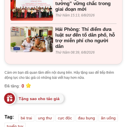
tưởng” vững chắc trong
giai đoạn mới
Thứ Năm 15:13, 6/8/2026
Hải Phòng: Thí điểm đưa
luật sư đến tổ dân phố, hỗ
trợ miễn phí cho người
dân
Thứ Năm 08:39, 6/8/2026
Cảm ơn bạn đã quan tâm đến nội dung trên. Hãy tặng sao để tiếp thêm
động lực cho tác giả có những bài viết hay hơn nữa.
0
Đã tặng:
Tặng sao cho tác giả
Tag:
bé trai
ung thư
cực độc
đau bụng
ăn uống
tuyến tụy