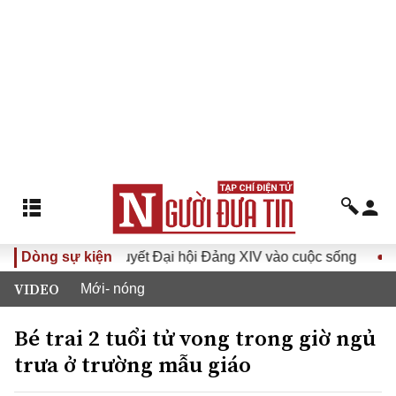
Đưa Nghị quyết Đại hội Đảng XIV vào cuộc sống
Dòng sự kiện
Hướng 
VIDEO
Mới- nóng
Bé trai 2 tuổi tử vong trong giờ ngủ
trưa ở trường mẫu giáo