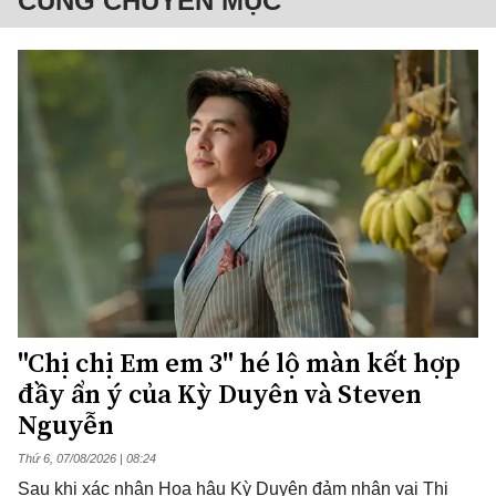
CÙNG CHUYÊN MỤC
"Chị chị Em em 3" hé lộ màn kết hợp
đầy ẩn ý của Kỳ Duyên và Steven
Nguyễn
Thứ 6, 07/08/2026 | 08:24
Sau khi xác nhận Hoa hậu Kỳ Duyên đảm nhận vai Thị