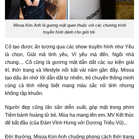
Misoa Kim Anh là gương mặt quen thuộc với các chương trình
truyền hình dành cho giới trẻ.
Cô tạo được ấn tượng qua các show truyền hình như Yêu
là chọn, Giải mã tình yêu, Vì yêu mà đến, Ngôi nhà
chung… Cô cũng là gương mặt dẫn dắt các sự kiện giải
trí, thời trang và lifestyle nổi bật vài năm gần đây. Misoa
tạo dấu ấn nhờ lối dẫn dắt tự nhiên, trò chuyện thông minh
cùng cá tính riêng biệt mang màu sắc nữ tính nhưng
không rập khuôn.
Người đẹp cũng lấn sân diễn xuất, góp mặt trong phim
Tiệm bánh hoàng tử bé, Mùa hạ mang tên em, MV Kết thúc
để bắt đầu (của Đàm Vĩnh Hưng với Dương Triệu Vũ)...
Đời thường, Misoa Kim Anh chuộng phong cách thời trang