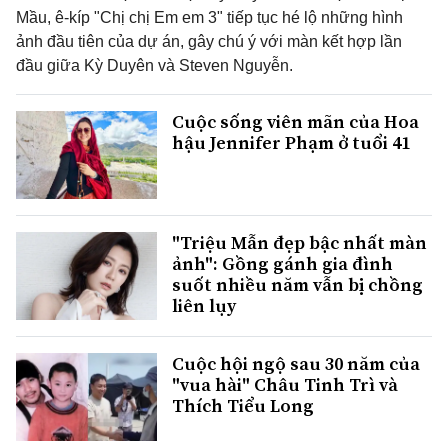
Mầu, ê-kíp "Chị chị Em em 3" tiếp tục hé lộ những hình
ảnh đầu tiên của dự án, gây chú ý với màn kết hợp lần
đầu giữa Kỳ Duyên và Steven Nguyễn.
Cuộc sống viên mãn của Hoa
hậu Jennifer Phạm ở tuổi 41
"Triệu Mẫn đẹp bậc nhất màn
ảnh": Gồng gánh gia đình
suốt nhiều năm vẫn bị chồng
liên lụy
Cuộc hội ngộ sau 30 năm của
"vua hài" Châu Tinh Trì và
Thích Tiểu Long