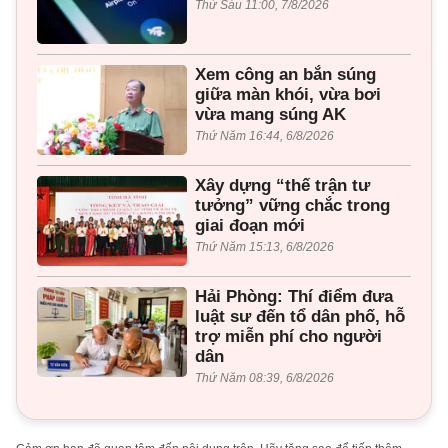
Thứ Sáu 11:00, 7/8/2026
Xem công an bắn súng
giữa màn khói, vừa bơi
vừa mang súng AK
Thứ Năm 16:44, 6/8/2026
Xây dựng “thế trận tư
tưởng” vững chắc trong
giai đoạn mới
Thứ Năm 15:13, 6/8/2026
Hải Phòng: Thí điểm đưa
luật sư đến tổ dân phố, hỗ
trợ miễn phí cho người
dân
Thứ Năm 08:39, 6/8/2026