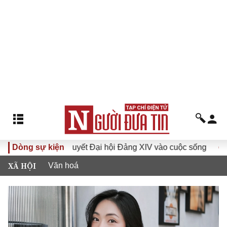
Nghị quyết Đại hội Đảng XIV vào cuộc sống
Dòng sự kiện
Hướng tới Đạ
XÃ HỘI
Văn hoá