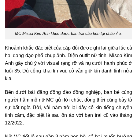
MC Misoa Kim Anh khoe được bạn trai cầu hôn tại châu Âu.
Khoảnh khắc đặc biệt của cặp đôi được ghi lại giữa lúc cả
hai đang dạo phố chụp ảnh. Diện outfit nữ tính, Misoa Kim
Anh gây chú ý với visual rạng rỡ và nụ cười hạnh phúc ở
tuổi 35. Dù công khai tin vui, cô vẫn giữ kín danh tính nửa
kia.
Bên dưới bài đăng đông đảo đồng nghiệp, bạn bè cùng
người hâm mộ nữ MC gửi lời chúc, đồng thời cũng bày tỏ
sự bất ngờ. Bởi, vài năm trở lại đây cô kín tiếng chuyện
tình cảm, đặc biệt là sau ồn ào với bạn trai cũ vào tháng
12/2022.
Nữ MC tiết lộ sau gần 3 năm hẹn hò, cả hai muốn hướng