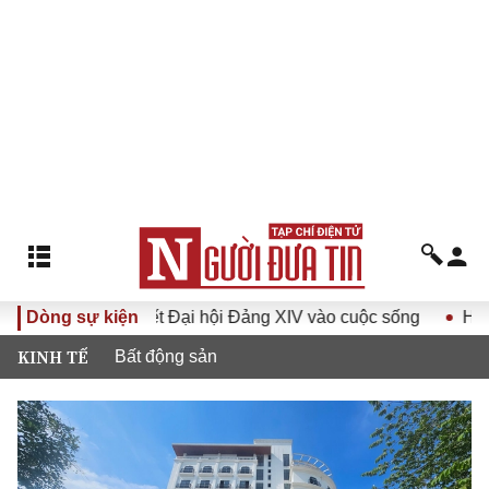
ị quyết Đại hội Đảng XIV vào cuộc sống
Dòng sự kiện
Hướng tới Đại hộ
KINH TẾ
Bất động sản