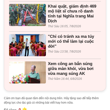
Khai quật, giám định 469
mộ liệt sĩ chưa rõ danh
tính tại Nghĩa trang Mai
Dịch
Thứ Sáu 16:05, 7/8/2026
"Chỉ có tránh xa ma túy
mới có thể làm lại cuộc
đời"
Thứ Sáu 13:58, 7/8/2026
Xem công an bắn súng
giữa màn khói, vừa bơi
vừa mang súng AK
Thứ Năm 16:44, 6/8/2026
Cảm ơn bạn đã quan tâm đến nội dung trên. Hãy tặng sao để tiếp thêm
động lực cho tác giả có những bài viết hay hơn nữa.
0
Đã tặng: