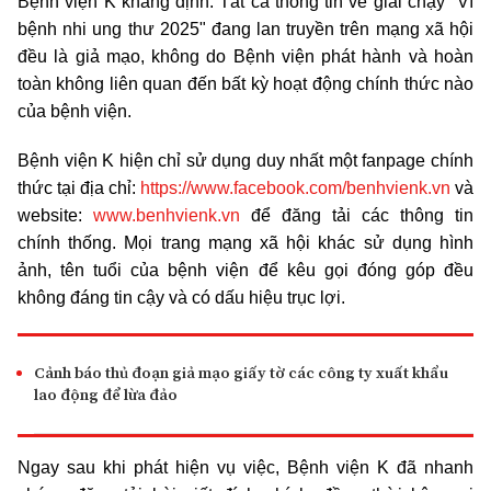
Bệnh viện K khẳng định:
Tất cả thông tin về giải chạy "Vì
bệnh nhi ung thư 2025" đang lan truyền trên mạng xã hội
đều là giả mạo, không do Bệnh viện phát hành và hoàn
toàn không liên quan đến bất kỳ hoạt động chính thức nào
của bệnh viện.
Bệnh viện K hiện chỉ sử dụng duy nhất một fanpage chính
thức tại địa chỉ:
https://www.facebook.com/benhvienk.vn
và
website:
www.benhvienk.vn
để đăng tải các thông tin
chính thống. Mọi trang mạng xã hội khác sử dụng hình
ảnh, tên tuổi của bệnh viện để kêu gọi đóng góp đều
không đáng tin cậy và có dấu hiệu trục lợi.
Cảnh báo thủ đoạn giả mạo giấy tờ các công ty xuất khẩu
lao động để lừa đảo
Ngay sau khi phát hiện vụ việc, Bệnh viện K đã nhanh