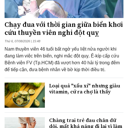
Chạy đua với thời gian giữa biển khơi
cứu thuyền viên nghi đột quỵ
Thứ 6, 07/08/2026 | 15:48
Nam thuyền viên 46 tuổi bất ngờ yếu liệt nửa người khi
đang làm việc trên biển, nghi mắc đột quỵ. Ê-kíp cấp cứu
Bệnh viện FV (Tp.HCM) đã vượt hơn 40 hải lý trong đêm
để tiếp cận, đưa bệnh nhân về bờ kịp thời điều trị.
Loại quả "xấu xí" nhưng giàu
vitamin, cứ ra chợ là thấy
Chàng trai trẻ đau chân dữ
dội, mất khả năng đi lại vì làm