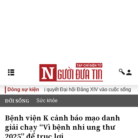
Dòng sự kiện
Đưa Nghị quyết Đại hội Đảng XIV vào cuộc sống
Hướ
ĐỜI SỐNG
Sức khỏe
Bệnh viện K cảnh báo mạo danh
giải chạy “Vì bệnh nhi ung thư
2025” để trục lợi