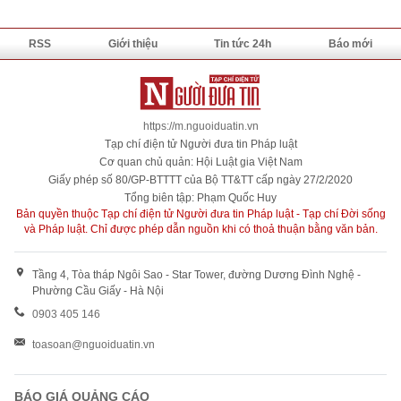
RSS
Giới thiệu
Tin tức 24h
Báo mới
https://m.nguoiduatin.vn
Tạp chí điện tử Người đưa tin Pháp luật
Cơ quan chủ quản: Hội Luật gia Việt Nam
Giấy phép số 80/GP-BTTTT của Bộ TT&TT cấp ngày 27/2/2020
Tổng biên tập: Phạm Quốc Huy
Bản quyền thuộc Tạp chí điện tử Người đưa tin Pháp luật - Tạp chí Đời sống
và Pháp luật. Chỉ được phép dẫn nguồn khi có thoả thuận bằng văn bản.
Tầng 4, Tòa tháp Ngôi Sao - Star Tower, đường Dương Đình Nghệ -
Phường Cầu Giấy - Hà Nội
0903 405 146
toasoan@nguoiduatin.vn
BÁO GIÁ QUẢNG CÁO