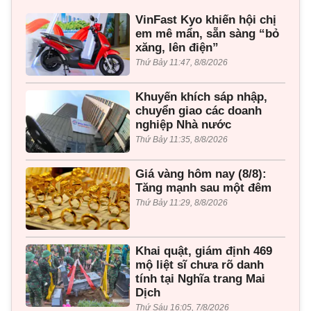
VinFast Kyo khiến hội chị
em mê mẩn, sẵn sàng “bỏ
xăng, lên điện”
Thứ Bảy 11:47, 8/8/2026
Khuyến khích sáp nhập,
chuyển giao các doanh
nghiệp Nhà nước
Thứ Bảy 11:35, 8/8/2026
Giá vàng hôm nay (8/8):
Tăng mạnh sau một đêm
Thứ Bảy 11:29, 8/8/2026
Khai quật, giám định 469
mộ liệt sĩ chưa rõ danh
tính tại Nghĩa trang Mai
Dịch
Thứ Sáu 16:05, 7/8/2026