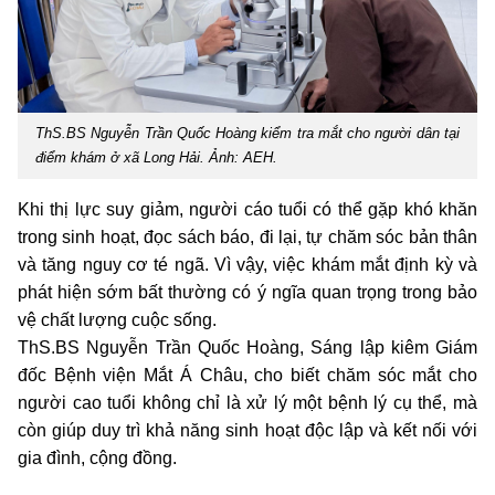
ThS.BS Nguyễn Trần Quốc Hoàng kiểm tra mắt cho người dân tại
điểm khám ở xã Long Hải. Ảnh: AEH.
Khi thị lực suy giảm, người cáo tuổi có thể gặp khó khăn
trong sinh hoạt, đọc sách báo, đi lại, tự chăm sóc bản thân
và tăng nguy cơ té ngã. Vì vậy, việc khám mắt định kỳ và
phát hiện sớm bất thường có ý ngĩa quan trọng trong bảo
vệ chất lượng cuộc sống.
ThS.BS Nguyễn Trần Quốc Hoàng, Sáng lập kiêm Giám
đốc Bệnh viện Mắt Á Châu, cho biết chăm sóc mắt cho
người cao tuổi không chỉ là xử lý một bệnh lý cụ thể, mà
còn giúp duy trì khả năng sinh hoạt độc lập và kết nối với
gia đình, cộng đồng.