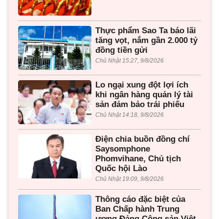
Thực phẩm Sao Ta báo lãi
tăng vọt, nắm gần 2.000 tỷ
đồng tiền gửi
Chủ Nhật 15:27, 9/8/2026
Lo ngại xung đột lợi ích
khi ngân hàng quản lý tài
sản đảm bảo trái phiếu
Chủ Nhật 14:18, 9/8/2026
Điện chia buồn đồng chí
Saysomphone
Phomvihane, Chủ tịch
Quốc hội Lào
Chủ Nhật 19:09, 9/8/2026
Thông cáo đặc biệt của
Ban Chấp hành Trung
ương Đảng Cộng sản Việt