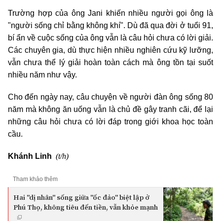
Trường hợp của ông Jani khiến nhiều người gọi ông là
"người sống chỉ bằng không khí". Dù đã qua đời ở tuổi 91,
bí ẩn về cuộc sống của ông vẫn là câu hỏi chưa có lời giải.
Các chuyên gia, dù thực hiện nhiều nghiên cứu kỹ lưỡng,
vẫn chưa thể lý giải hoàn toàn cách mà ông tồn tại suốt
nhiều năm như vậy.
Cho đến ngày nay, câu chuyện về người đàn ông sống 80
năm mà không ăn uống vẫn là chủ đề gây tranh cãi, để lại
những câu hỏi chưa có lời đáp trong giới khoa học toàn
cầu.
(t/h)
Khánh Linh
Tham khảo thêm
Hai "dị nhân" sống giữa "ốc đảo" biệt lập ở
Phú Thọ, không tiêu đến tiền, vẫn khỏe mạnh