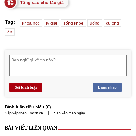
Tặng sao cho tác giả
Tag:
khoa học
lý giải
sống khỏe
uống
cụ ông
ăn
Gửi bình luận
Đăng nhập
Bình luận tiêu biểu (
0
)
|
Sắp xếp theo lượt thích
Sắp xếp theo ngày
BÀI VIẾT LIÊN QUAN