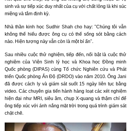
sinh và sự tiếp xúc duy nhất của cụ với chất lỏng là khi súc
miệng và tắm định kỳ.
Nhà thần kinh học Sudhir Shah cho hay: "Chúng tôi vẫn
không thể hiểu được ông cụ có thể sống sót bằng cách
nào. Hiện tượng này vẫn còn là một bí ẩn".
Sau nhiều cuộc thử nghiệm, tiếp đến, nổi bật là cuộc thử
nghiệm của Viện Sinh lý học và Khoa học Đồng minh
Quốc phòng (DIPAS) cùng Tổ chức Nghiên cứu và Phát
triển Quốc phòng Ấn Độ (DRDO) vào năm 2010. Ông Jani
đã được cách ly và giám sát suốt 15 ngày liên tục bằng
video. Các chuyên gia tiến hành hàng loạt các xét nghiệm
hiện đại như MRI, siêu âm, chụp X-quang và thậm chí để
ông tiếp xúc với ánh nắng mặt trời trong quá trình giám sát
chặt chẽ.