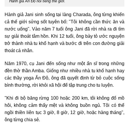
Hành giả Ấn Độ nổi tiếng thế giới.
Hành giả Jani sinh sống tại làng Charada, ông từng khiến
cả thế giới sửng sốt tuyên bố: "Tôi không cần thức ăn và
nước uống". Vào năm 7 tuổi ông Jani đã rời nhà ra đi tìm
sự giải thoát tâm hồn. Khi 12 tuổi, ông bày tỏ ước nguyện
trở thành nhà tu khổ hạnh và bước đi trên con đường giải
thoát cá nhân.
Năm 1970, cụ Jani đến sống như một ẩn sĩ trong những
đền thờ thần Amba. Giống như nhiều nhà tu khổ hạnh hay
các thầy yoga Ấn Độ, ông đã quyết định từ bỏ cuộc sống
bình thường, rời khỏi xã hội để tập trung cho tu luyện.
"Khi đi bộ băng rừng 100 hoặc 200 km, tôi không đổ mồ
hôi, không cảm thấy mệt và không buồn ngủ. Tôi có thể
ngồi thiền liên tục 3 giờ, 8 giờ, 12 giờ, hoặc hàng tháng",
ông từng chia sẻ.