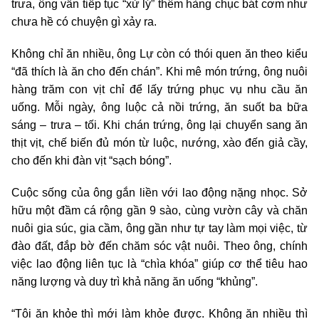
trưa, ông vẫn tiếp tục “xử lý” thêm hàng chục bát cơm như
chưa hề có chuyện gì xảy ra.
Không chỉ ăn nhiều, ông Lự còn có thói quen ăn theo kiểu
“đã thích là ăn cho đến chán”. Khi mê món trứng, ông nuôi
hàng trăm con vịt chỉ để lấy trứng phục vụ nhu cầu ăn
uống. Mỗi ngày, ông luộc cả nồi trứng, ăn suốt ba bữa
sáng – trưa – tối. Khi chán trứng, ông lại chuyển sang ăn
thịt vịt, chế biến đủ món từ luộc, nướng, xào đến giả cầy,
cho đến khi đàn vịt “sạch bóng”.
Cuộc sống của ông gắn liền với lao động nặng nhọc. Sở
hữu một đầm cá rộng gần 9 sào, cùng vườn cây và chăn
nuôi gia súc, gia cầm, ông gần như tự tay làm mọi việc, từ
đào đất, đắp bờ đến chăm sóc vật nuôi. Theo ông, chính
việc lao động liên tục là “chìa khóa” giúp cơ thể tiêu hao
năng lượng và duy trì khả năng ăn uống “khủng”.
“Tôi ăn khỏe thì mới làm khỏe được. Không ăn nhiều thì