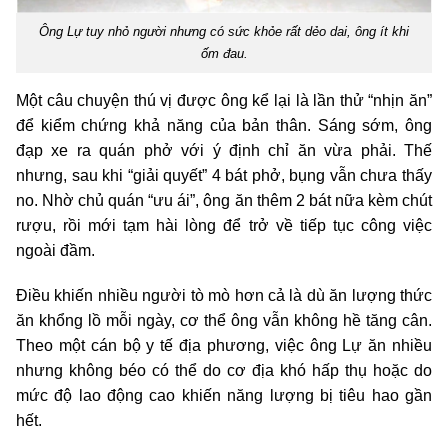
Ông Lự tuy nhỏ người nhưng có sức khỏe rất dẻo dai, ông ít khi
ốm đau.
Một câu chuyện thú vị được ông kể lại là lần thử “nhịn ăn”
để kiểm chứng khả năng của bản thân. Sáng sớm, ông
đạp xe ra quán phở với ý định chỉ ăn vừa phải. Thế
nhưng, sau khi “giải quyết” 4 bát phở, bụng vẫn chưa thấy
no. Nhờ chủ quán “ưu ái”, ông ăn thêm 2 bát nữa kèm chút
rượu, rồi mới tạm hài lòng để trở về tiếp tục công việc
ngoài đầm.
Điều khiến nhiều người tò mò hơn cả là dù ăn lượng thức
ăn khổng lồ mỗi ngày, cơ thể ông vẫn không hề tăng cân.
Theo một cán bộ y tế địa phương, việc ông Lự ăn nhiều
nhưng không béo có thể do cơ địa khó hấp thụ hoặc do
mức độ lao động cao khiến năng lượng bị tiêu hao gần
hết.