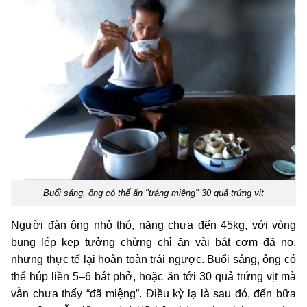
Buổi sáng, ông có thể ăn "tráng miệng" 30 quả trứng vịt
Người đàn ông nhỏ thó, nặng chưa đến 45kg, với vòng
bụng lép kẹp tưởng chừng chỉ ăn vài bát cơm đã no,
nhưng thực tế lại hoàn toàn trái ngược. Buổi sáng, ông có
thể húp liền 5–6 bát phở, hoặc ăn tới 30 quả trứng vịt mà
vẫn chưa thấy “đã miệng”. Điều kỳ lạ là sau đó, đến bữa