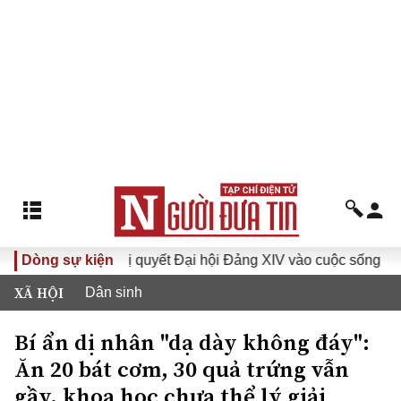
Đưa Nghị quyết Đại hội Đảng XIV vào cuộc sống
Dòng sự kiện
Hướng 
XÃ HỘI
Dân sinh
Bí ẩn dị nhân "dạ dày không đáy":
Ăn 20 bát cơm, 30 quả trứng vẫn
gầy, khoa học chưa thể lý giải