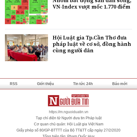
Nhóm bất động sản dẫn sóng,
VN-Index vượt mốc 1.770 điểm
Hội Luật gia Tp.Cần Thơ đưa
pháp luật về cơ sở, đồng hành
cùng người dân
RSS
Giới thiệu
Tin tức 24h
Báo mới
https://m.nguoiduatin.vn
Tạp chí điện tử Người đưa tin Pháp luật
Cơ quan chủ quản: Hội Luật gia Việt Nam
Giấy phép số 80/GP-BTTTT của Bộ TT&TT cấp ngày 27/2/2020
Tổng biên tập: Phạm Quốc Huy