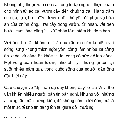
Không phụ thuộc vào con cái, ông tự tạo nguồn thực phẩm
cho mình từ ao cá, vườn cây đến chuồng trại. Hàng trăm
con gà, lợn, bò… đều được nuôi chủ yếu để phục vụ bữa
ăn của chính ông. Trái cây trong vườn, từ nhãn, vải đến
bưởi, cam, ông cũng “tự xử” phần lớn, hiếm khi đem bán.
Với ông Lự, ăn không chỉ là nhu cầu mà còn là niềm vui
sống. Ông không thích ngồi yên, càng làm nhiều lại càng
ăn khỏe, và càng ăn khỏe thì lại càng có sức để lao động.
Một vòng tuần hoàn tưởng như phi lý, nhưng lại tồn tại
suốt nhiều năm qua trong cuộc sống của người đàn ông
đặc biệt này.
Câu chuyện về “dị nhân dạ dày không đáy” ở Ba Vì vì thế
vẫn khiến nhiều người bán tín bán nghi. Nhưng với những
ai từng tận mắt chứng kiến, đó không còn là lời đồn, mà là
một thực tế khó tin đang tồn tại giữa đời thường.