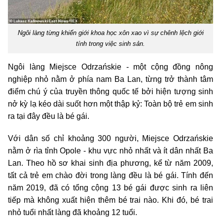
Ngôi làng từng khiến giới khoa học xôn xao vì sự chênh lệch giới
tính trong việc sinh sản.
Ngôi làng Miejsce Odrzańskie - một cộng đồng nông
nghiệp nhỏ nằm ở phía nam Ba Lan, từng trở thành tâm
điểm chú ý của truyền thông quốc tế bởi hiện tượng sinh
nở kỳ lạ kéo dài suốt hơn một thập kỷ: Toàn bộ trẻ em sinh
ra tại đây đều là bé gái.
Với dân số chỉ khoảng 300 người, Miejsce Odrzańskie
nằm ở rìa tỉnh Opole - khu vực nhỏ nhất và ít dân nhất Ba
Lan. Theo hồ sơ khai sinh địa phương, kể từ năm 2009,
tất cả trẻ em chào đời trong làng đều là bé gái. Tính đến
năm 2019, đã có tổng cộng 13 bé gái được sinh ra liên
tiếp mà không xuất hiện thêm bé trai nào. Khi đó, bé trai
nhỏ tuổi nhất làng đã khoảng 12 tuổi.