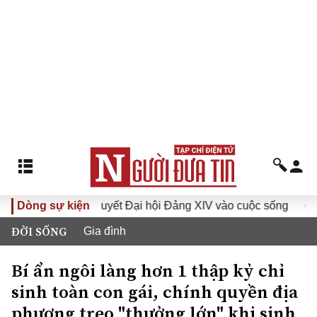
ưa Nghị quyết Đại hội Đảng XIV vào cuộc sống
Dòng sự kiện
Hướng tới
ĐỜI SỐNG
Gia đình
Bí ẩn ngôi làng hơn 1 thập kỷ chỉ
sinh toàn con gái, chính quyền địa
phương treo "thưởng lớn" khi sinh