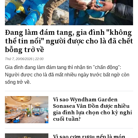
Đang làm đám tang, gia đình "không
thể tin nổi" người được cho là đã chết
bỗng trở về
Thứ 7, 20/06/2026 | 22:00
Gia đình đang làm đám tang thì nhận tin "chấn động":
Người được cho là đã mất nhiều ngày trước bất ngờ còn
sống trở về.
Vì sao Wyndham Garden
Sonasea Vân Đồn được nhiều
gia đình lựa chọn cho kỳ nghỉ
cuối tuần?
Vì sao cơm rượu nếp là món