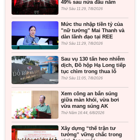
49% sau nửa đầu năm
Thứ Sáu 11:29, 7/8/2026
Mức thu nhập tiền tỷ của
"nữ tướng" Mai Thanh và
dàn lãnh đạo tại REE
Thứ Sáu 11:29, 7/8/2026
Sau vụ 130 tấn heo nhiễm
dịch, Đồ hộp Hạ Long tiếp
tục chìm trong thua lỗ
Thứ Sáu 11:05, 7/8/2026
Xem công an bắn súng
giữa màn khói, vừa bơi
vừa mang súng AK
Thứ Năm 16:44, 6/8/2026
Xây dựng “thế trận tư
tưởng” vững chắc trong