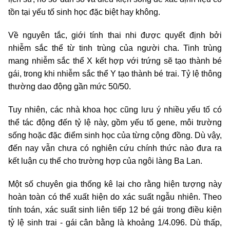
tồn tại yếu tố sinh học đặc biệt hay không.
Về nguyên tắc, giới tính thai nhi được quyết định bởi
nhiễm sắc thể từ tinh trùng của người cha. Tinh trùng
mang nhiễm sắc thể X kết hợp với trứng sẽ tạo thành bé
gái, trong khi nhiễm sắc thể Y tạo thành bé trai. Tỷ lệ thông
thường dao động gần mức 50/50.
Tuy nhiên, các nhà khoa học cũng lưu ý nhiều yếu tố có
thể tác động đến tỷ lệ này, gồm yếu tố gene, môi trường
sống hoặc đặc điểm sinh học của từng cộng đồng. Dù vậy,
đến nay vẫn chưa có nghiên cứu chính thức nào đưa ra
kết luận cụ thể cho trường hợp của ngôi làng Ba Lan.
Một số chuyên gia thống kê lại cho rằng hiện tượng này
hoàn toàn có thể xuất hiện do xác suất ngẫu nhiên. Theo
tính toán, xác suất sinh liên tiếp 12 bé gái trong điều kiện
tỷ lệ sinh trai - gái cân bằng là khoảng 1/4.096. Dù thấp,