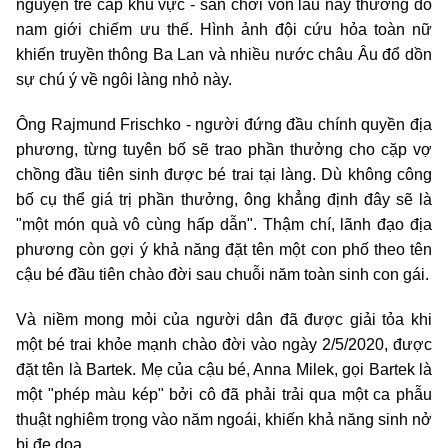
nguyện trẻ cấp khu vực - sân chơi vốn lâu nay thường do
nam giới chiếm ưu thế. Hình ảnh đội cứu hỏa toàn nữ
khiến truyền thông Ba Lan và nhiều nước châu Âu đổ dồn
sự chú ý về ngôi làng nhỏ này.
Ông Rajmund Frischko - người đứng đầu chính quyền địa
phương, từng tuyên bố sẽ trao phần thưởng cho cặp vợ
chồng đầu tiên sinh được bé trai tại làng. Dù không công
bố cụ thể giá trị phần thưởng, ông khẳng định đây sẽ là
"một món quà vô cùng hấp dẫn". Thậm chí, lãnh đạo địa
phương còn gợi ý khả năng đặt tên một con phố theo tên
cậu bé đầu tiên chào đời sau chuỗi năm toàn sinh con gái.
Và niềm mong mỏi của người dân đã được giải tỏa khi
một bé trai khỏe mạnh chào đời vào ngày 2/5/2020, được
đặt tên là Bartek. Mẹ của cậu bé, Anna Milek, gọi Bartek là
một "phép màu kép" bởi cô đã phải trải qua một ca phẫu
thuật nghiêm trọng vào năm ngoái, khiến khả năng sinh nở
bị đe dọa.