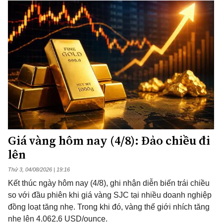
Giá vàng hôm nay (4/8): Đảo chiều đi
lên
Thứ 3, 04/08/2026 | 19:16
Kết thúc ngày hôm nay (4/8), ghi nhận diễn biến trái chiều
so với đầu phiên khi giá vàng SJC tại nhiều doanh nghiệp
đồng loạt tăng nhẹ. Trong khi đó, vàng thế giới nhích tăng
nhẹ lên 4.062,6 USD/ounce.