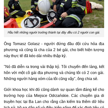
Hầu hết những người trưởng thành tại đây đều có 2 người con gái.
Ông Tomasz Golasz - người đứng đầu đội cứu hỏa địa
phương và cũng là cha của 2 bé gái, cho biết hiện tượng
này thực tế đã kéo dài nhiều thập kỷ.
"Nó đã diễn ra trong vài thập kỷ. Tôi chuyển đến làng, kết
hôn với một cô gái địa phương và chúng tôi có 2 con gái.
Những người hàng xóm của tôi cũng vậy", ông chia sẻ.
Giới khoa học khi đó cũng dành sự quan tâm đáng kể cho
trường hợp của Miejsce Odrzańskie. Các chuyên gia di
truyền học tại Ba Lan cho rằng cần kiểm tra thêm dữ liệu
lịch sử, hồ sơ dân số và điều kiện sống để xác định liệu có