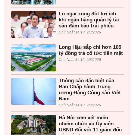
Lo ngại xung đột lợi ích
khi ngân hàng quản lý tài
sản đảm bảo trái phiếu
Chủ Nhật 14:18, 9/8/2026
Long Hậu sắp chi hơn 105
tỷ đồng trả cổ tức tiền mặt
Chủ Nhật 14:15, 9/8/2026
Thông cáo đặc biệt của
Ban Chấp hành Trung
ương Đảng Cộng sản Việt
Nam
Chủ Nhật 14:13, 9/8/2026
Hà Nội xem xét miễn
nhiễm chức vụ Ủy viên
UBND đối với 11 giám đốc