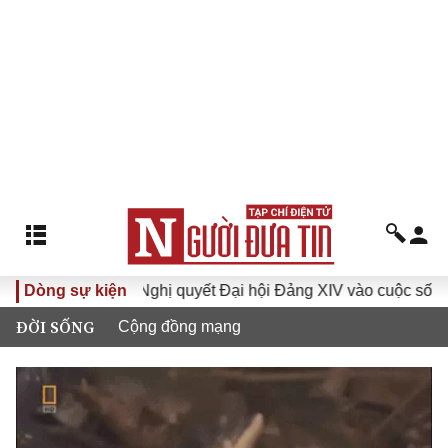
XVI
Dòng sự kiện
Đưa Nghị quyết Đại hội Đảng XIV vào cuộc sống
ĐỜI SỐNG
Cộng đồng mạng