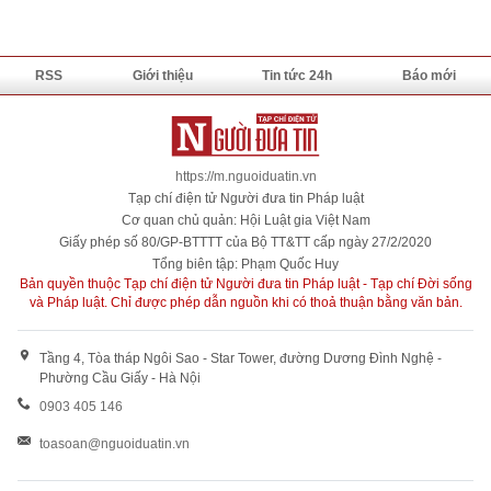
RSS
Giới thiệu
Tin tức 24h
Báo mới
https://m.nguoiduatin.vn
Tạp chí điện tử Người đưa tin Pháp luật
Cơ quan chủ quản: Hội Luật gia Việt Nam
Giấy phép số 80/GP-BTTTT của Bộ TT&TT cấp ngày 27/2/2020
Tổng biên tập: Phạm Quốc Huy
Bản quyền thuộc Tạp chí điện tử Người đưa tin Pháp luật - Tạp chí Đời sống
và Pháp luật. Chỉ được phép dẫn nguồn khi có thoả thuận bằng văn bản.
Tầng 4, Tòa tháp Ngôi Sao - Star Tower, đường Dương Đình Nghệ -
Phường Cầu Giấy - Hà Nội
0903 405 146
toasoan@nguoiduatin.vn