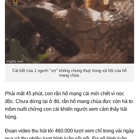
Cái kết của 1 người "vợ" không chung thuỷ trong xã hội của hổ
mang chúa.
Phải mất 45 phút, con rắn hổ mang cái mới chết vì nọc
độc. Chưa dừng lại ở đó, rắn hổ mang chúa đực còn há to
mồm nuốt chửng con cái khiến người xem cảm thấy hãi
hùng.
Đoạn video thu hút tới 460.000 lượt xem chỉ trong vài ngày
qua và thu nhiều lượt bình luận sôi nổi. Đa số bình luận