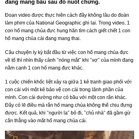
đang mang bầu sau đó nuốt chửng.
Đoạn video được thực hiện cách đây không lâu do đoàn
làm phim của National Geographic ghi lại. Trong video, 1
con hổ mang chúa đực hung hãn tìm cách giết chết 1 con
hổ mang chúa cái đang mang thai.
Câu chuyện ly kỳ bắt đầu từ việc con hổ mang chúa đực
về tổ thì nhìn thấy cảnh "nóng mắt" khi "vợ" của mình đang
nằm cạnh 1 con hổ mang đực khác.
1 cuộc chiến khốc liệt xảy ra giữa 1 kẻ tranh giao phối với
con cái với một kẻ bảo vệ con cái trong lãnh phần của
mình. Con cái dường như có bầu với một con rắn khác.
Đây có lẽ điều mà rắn hổ mang chúa không thể chịu đựng
được. Kết quả, khi "người lạ" bỏ đi, "chủ nhà" đã gầm gừ
cắn thẳng vào mắt hổ mang chúa cái.