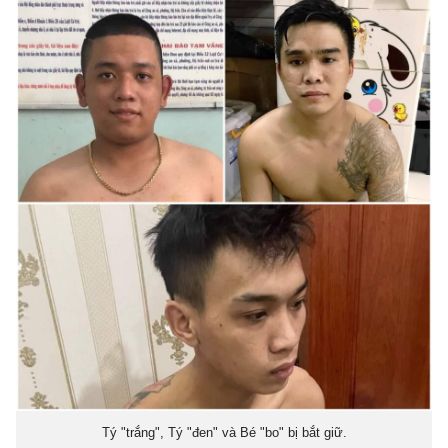
Tý "trắng", Tý "đen" và Bé "bo" bị bắt giữ.