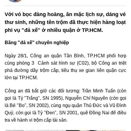
Với vỏ bọc đàng hoàng, ăn mặc lịch sự, dáng vẻ
thư sinh, những tên trộm đã thực hiện hàng loạt
phi vụ "đá xế" ở nhiều quận ở TP.HCM.
Băng "đá xế" chuyên nghiệp
Ngày 28/1, Công an quận Tân Bình, TP.HCM phối hợp
cùng phòng 3 Cảnh sát hình sự (C02), bộ Công an triệt
phá đường dây trộm cắp, tiêu thụ xe gian liên quận cực
lớn tại TP.HCM.
Công an đã bắt giữ các đối tượng: Trần Minh Tuấn (còn
gọi là Tý "Trắng", SN 1995), Nguyễn Chí Nguyên (còn gọi
là Bé "Bo", SN 2002), cùng ngụ quận Thủ Đức và Vũ Đình
Quý, còn gọi là Tý "Đen", SN 2001, quê Đồng Nai để điều
tra về hành vi trộm cắp tài sản.