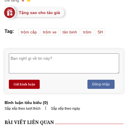
Tặng sao cho tác giả
Tag:
trộm cắp
trộm xe
tân binh
trộm
SH
Gửi bình luận
Đăng nhập
Bình luận tiêu biểu (
0
)
|
Sắp xếp theo lượt thích
Sắp xếp theo ngày
BÀI VIẾT LIÊN QUAN