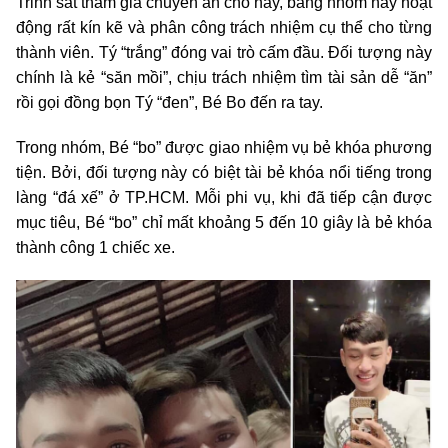
Trinh sát tham gia chuyên án cho hay, băng nhóm này hoạt
động rất kín kẽ và phân công trách nhiệm cụ thể cho từng
thành viên. Tý “trắng” đóng vai trò cấm đầu. Đối tượng này
chính là kẻ “săn mồi”, chịu trách nhiệm tìm tài sản dễ “ăn”
rồi gọi đồng bọn Tý “đen”, Bé Bo đến ra tay.
Trong nhóm, Bé “bo” được giao nhiệm vụ bẻ khóa phương
tiện. Bởi, đối tượng này có biệt tài bẻ khóa nổi tiếng trong
làng “đá xế” ở TP.HCM. Mỗi phi vụ, khi đã tiếp cận được
mục tiêu, Bé “bo” chỉ mất khoảng 5 đến 10 giây là bẻ khóa
thành công 1 chiếc xe.