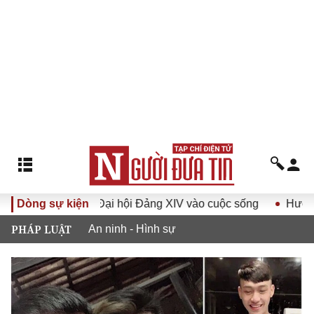
ị quyết Đại hội Đảng XIV vào cuộc sống
Dòng sự kiện
Hướng tới Đại hộ
PHÁP LUẬT
An ninh - Hình sự