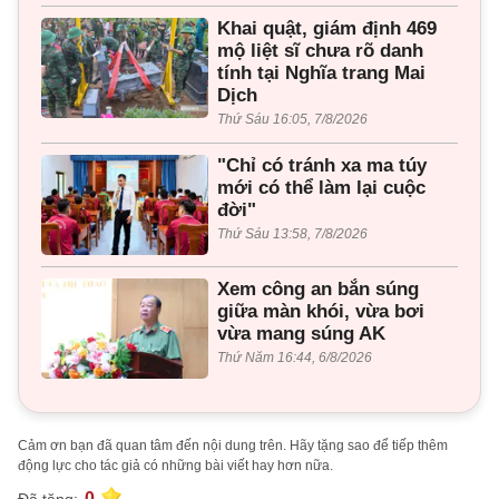
Khai quật, giám định 469
mộ liệt sĩ chưa rõ danh
tính tại Nghĩa trang Mai
Dịch
Thứ Sáu 16:05, 7/8/2026
"Chỉ có tránh xa ma túy
mới có thể làm lại cuộc
đời"
Thứ Sáu 13:58, 7/8/2026
Xem công an bắn súng
giữa màn khói, vừa bơi
vừa mang súng AK
Thứ Năm 16:44, 6/8/2026
Cảm ơn bạn đã quan tâm đến nội dung trên. Hãy tặng sao để tiếp thêm
động lực cho tác giả có những bài viết hay hơn nữa.
0
Đã tặng: