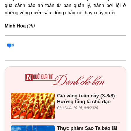
qua cảnh báo an toàn từ ban quản lý, tránh bơi lội ở
những vùng nước sâu, dòng chảy xiết hay xoáy nước.
Minh Hoa
(t/h)
0
Giá vàng tuần này (3-8/8):
Hướng tăng là chủ đạo
Chủ Nhật 19:15, 9/8/2026
Thực phẩm Sao Ta báo lãi