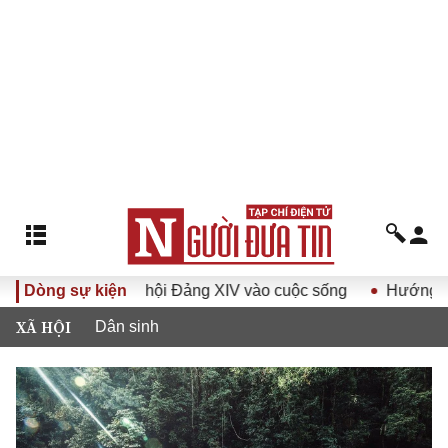
 quyết Đại hội Đảng XIV vào cuộc sống
Dòng sự kiện
Hướng tới Đại hội
XÃ HỘI
Dân sinh