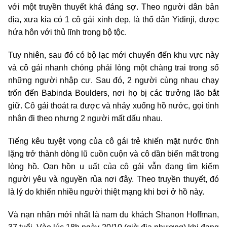
với một truyền thuyết khá đáng sợ. Theo người dân bản
địa, xưa kia có 1 cô gái xinh đẹp, là thổ dân Yidinji, được
hứa hôn với thủ lĩnh trong bộ tộc.
Tuy nhiên, sau đó có bộ lạc mới chuyển đến khu vực này
và cô gái nhanh chóng phải lòng một chàng trai trong số
những người nhập cư. Sau đó, 2 người cùng nhau chạy
trốn đến Babinda Boulders, nơi họ bị các trưởng lão bắt
giữ. Cô gái thoát ra được và nhảy xuống hồ nước, gọi tình
nhân đi theo nhưng 2 người mất dấu nhau.
Tiếng kêu tuyệt vọng của cô gái trẻ khiến mặt nước tĩnh
lặng trở thành dòng lũ cuồn cuộn và cô dần biến mất trong
lòng hồ. Oan hồn u uất của cô gái vẫn đang tìm kiếm
người yêu và nguyền rủa nơi đây. Theo truyền thuyết, đó
là lý do khiến nhiều người thiệt mạng khi bơi ở hồ này.
Và nạn nhân mới nhất là nam du khách Shanon Hoffman,