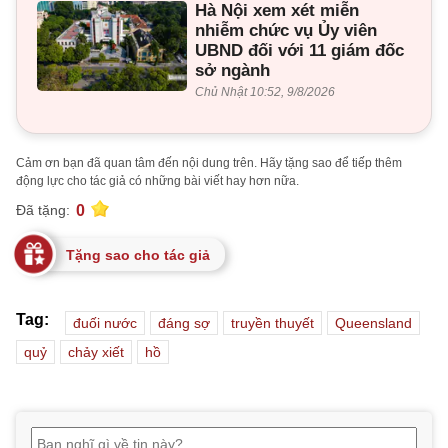
Hà Nội xem xét miễn
nhiễm chức vụ Ủy viên
UBND đối với 11 giám đốc
sở ngành
Chủ Nhật 10:52, 9/8/2026
Cảm ơn bạn đã quan tâm đến nội dung trên. Hãy tặng sao để tiếp thêm
động lực cho tác giả có những bài viết hay hơn nữa.
0
Đã tặng:
Tặng sao cho tác giả
Tag:
đuối nước
đáng sợ
truyền thuyết
Queensland
quỷ
chảy xiết
hồ