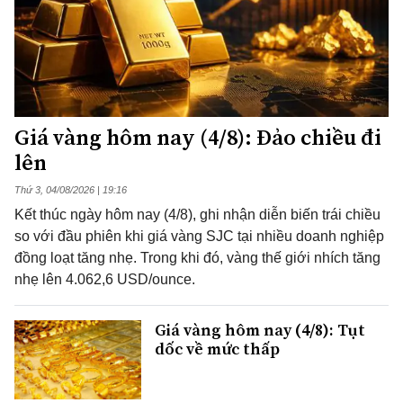
Giá vàng hôm nay (4/8): Đảo chiều đi
lên
Thứ 3, 04/08/2026 | 19:16
Kết thúc ngày hôm nay (4/8), ghi nhận diễn biến trái chiều
so với đầu phiên khi giá vàng SJC tại nhiều doanh nghiệp
đồng loạt tăng nhẹ. Trong khi đó, vàng thế giới nhích tăng
nhẹ lên 4.062,6 USD/ounce.
Giá vàng hôm nay (4/8): Tụt
dốc về mức thấp