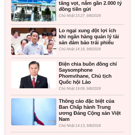
tăng vọt, nắm gần 2.000 tỷ
đồng tiền gửi
Chủ Nhật 15:27, 9/8/2026
Lo ngại xung đột lợi ích
khi ngân hàng quản lý tài
sản đảm bảo trái phiếu
Chủ Nhật 14:18, 9/8/2026
Điện chia buồn đồng chí
Saysomphone
Phomvihane, Chủ tịch
Quốc hội Lào
Chủ Nhật 19:09, 9/8/2026
Thông cáo đặc biệt của
Ban Chấp hành Trung
ương Đảng Cộng sản Việt
Nam
Chủ Nhật 14:13, 9/8/2026