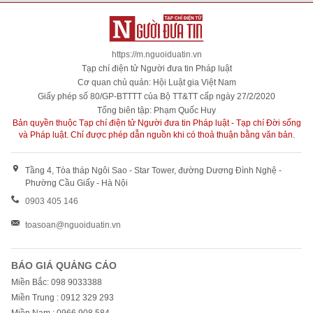
https://m.nguoiduatin.vn
Tạp chí điện tử Người đưa tin Pháp luật
Cơ quan chủ quản: Hội Luật gia Việt Nam
Giấy phép số 80/GP-BTTTT của Bộ TT&TT cấp ngày 27/2/2020
Tổng biên tập: Phạm Quốc Huy
Bản quyền thuộc Tạp chí điện tử Người đưa tin Pháp luật - Tạp chí Đời sống
và Pháp luật. Chỉ được phép dẫn nguồn khi có thoả thuận bằng văn bản.
Tầng 4, Tòa tháp Ngôi Sao - Star Tower, đường Dương Đình Nghệ -
Phường Cầu Giấy - Hà Nội
0903 405 146
toasoan@nguoiduatin.vn
BÁO GIÁ QUẢNG CÁO
Miền Bắc: 098 9033388
Miền Trung : 0912 329 293
Miền Nam : 0966 908 584