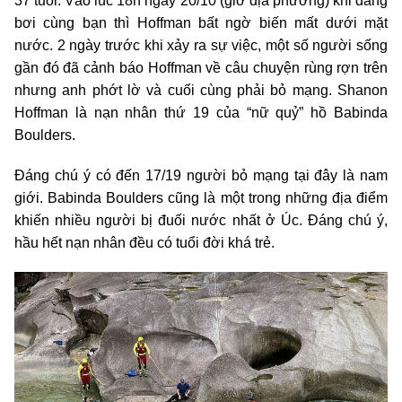
37 tuổi. Vào lúc 18h ngày 20/10 (giờ địa phương) khi đang
bơi cùng bạn thì Hoffman bất ngờ biến mất dưới mặt
nước. 2 ngày trước khi xảy ra sự việc, một số người sống
gần đó đã cảnh báo Hoffman về câu chuyện rùng rợn trên
nhưng anh phớt lờ và cuối cùng phải bỏ mạng. Shanon
Hoffman là nạn nhân thứ 19 của “nữ quỷ” hồ Babinda
Boulders.
Đáng chú ý có đến 17/19 người bỏ mạng tại đây là nam
giới. Babinda Boulders cũng là một trong những địa điểm
khiến nhiều người bị đuối nước nhất ở Úc. Đáng chú ý,
hầu hết nạn nhân đều có tuổi đời khá trẻ.