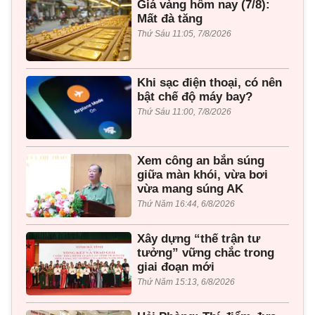
Giá vàng hôm nay (7/8):
Mất đà tăng
Thứ Sáu 11:05, 7/8/2026
Khi sạc điện thoại, có nên
bật chế độ máy bay?
Thứ Sáu 11:00, 7/8/2026
Xem công an bắn súng
giữa màn khói, vừa bơi
vừa mang súng AK
Thứ Năm 16:44, 6/8/2026
Xây dựng “thế trận tư
tưởng” vững chắc trong
giai đoạn mới
Thứ Năm 15:13, 6/8/2026