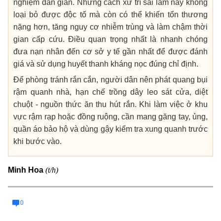
nghiệm dân gian. Những cách xử trí sai lầm này không
loại bỏ được độc tố mà còn có thể khiến tổn thương
nặng hơn, tăng nguy cơ nhiễm trùng và làm chậm thời
gian cấp cứu. Điều quan trọng nhất là nhanh chóng
đưa nạn nhân đến cơ sở y tế gần nhất để được đánh
giá và sử dụng huyết thanh kháng nọc đúng chỉ định.
Để phòng tránh rắn cắn, người dân nên phát quang bụi
rậm quanh nhà, hạn chế trồng dây leo sát cửa, diệt
chuột - nguồn thức ăn thu hút rắn. Khi làm việc ở khu
vực rậm rạp hoặc đồng ruộng, cần mang găng tay, ủng,
quần áo bảo hộ và dùng gậy kiểm tra xung quanh trước
khi bước vào.
(t/h)
Minh Hoa
0