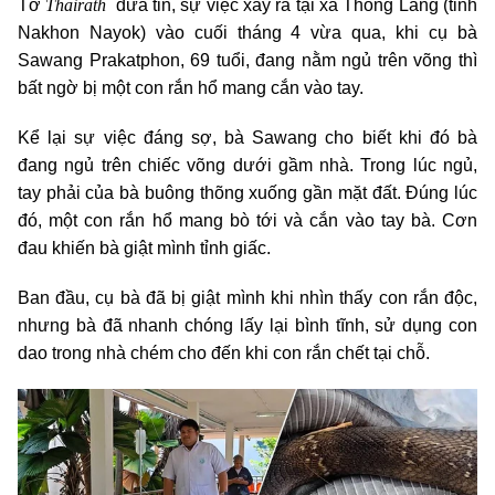
Thairath
Tờ
đưa tin, sự việc xảy ra tại xã Thong Lang (tỉnh
Nakhon Nayok) vào cuối tháng 4 vừa qua, khi cụ bà
Sawang Prakatphon, 69 tuổi, đang nằm ngủ trên võng thì
bất ngờ bị một con rắn hổ mang cắn vào tay.
Kể lại sự việc đáng sợ, bà Sawang cho biết khi đó bà
đang ngủ trên chiếc võng dưới gầm nhà. Trong lúc ngủ,
tay phải của bà buông thõng xuống gần mặt đất. Đúng lúc
đó, một con rắn hổ mang bò tới và cắn vào tay bà. Cơn
đau khiến bà giật mình tỉnh giấc.
Ban đầu, cụ bà đã bị giật mình khi nhìn thấy con rắn độc,
nhưng bà đã nhanh chóng lấy lại bình tĩnh, sử dụng con
dao trong nhà chém cho đến khi con rắn chết tại chỗ.