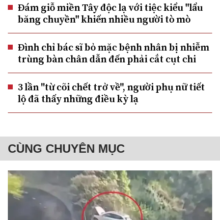
Đám giỗ miền Tây độc lạ với tiệc kiểu "lẩu
băng chuyền" khiến nhiều người tò mò
Đình chỉ bác sĩ bỏ mặc bệnh nhân bị nhiễm
trùng bàn chân dẫn đến phải cắt cụt chi
3 lần "từ cõi chết trở về", người phụ nữ tiết
lộ đã thấy những điều kỳ lạ
CÙNG CHUYÊN MỤC