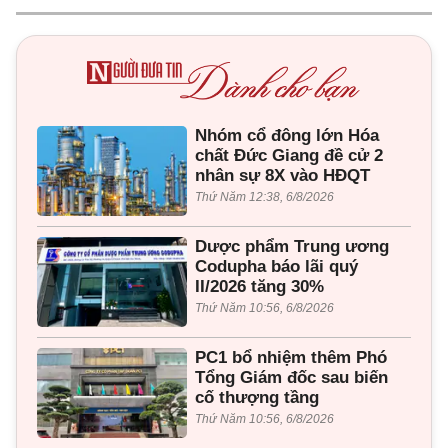
Nhóm cổ đông lớn Hóa
chất Đức Giang đề cử 2
nhân sự 8X vào HĐQT
Thứ Năm 12:38, 6/8/2026
Dược phẩm Trung ương
Codupha báo lãi quý
II/2026 tăng 30%
Thứ Năm 10:56, 6/8/2026
PC1 bổ nhiệm thêm Phó
Tổng Giám đốc sau biến
cố thượng tầng
Thứ Năm 10:56, 6/8/2026