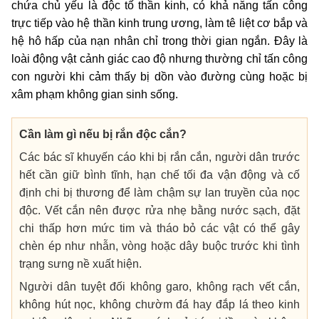
chứa chủ yếu là độc tố thần kinh, có khả năng tấn công
trực tiếp vào hệ thần kinh trung ương, làm tê liệt cơ bắp và
hệ hô hấp của nạn nhân chỉ trong thời gian ngắn. Đây là
loài động vật cảnh giác cao độ nhưng thường chỉ tấn công
con người khi cảm thấy bị dồn vào đường cùng hoặc bị
xâm phạm không gian sinh sống.
Cần làm gì nếu bị rắn độc cắn?
Các bác sĩ khuyến cáo khi bị rắn cắn, người dân trước
hết cần giữ bình tĩnh, hạn chế tối đa vận động và cố
định chi bị thương để làm chậm sự lan truyền của nọc
độc. Vết cắn nên được rửa nhẹ bằng nước sạch, đặt
chi thấp hơn mức tim và tháo bỏ các vật có thể gây
chèn ép như nhẫn, vòng hoặc dây buộc trước khi tình
trạng sưng nề xuất hiện.
Người dân tuyệt đối không garo, không rạch vết cắn,
không hút nọc, không chườm đá hay đắp lá theo kinh