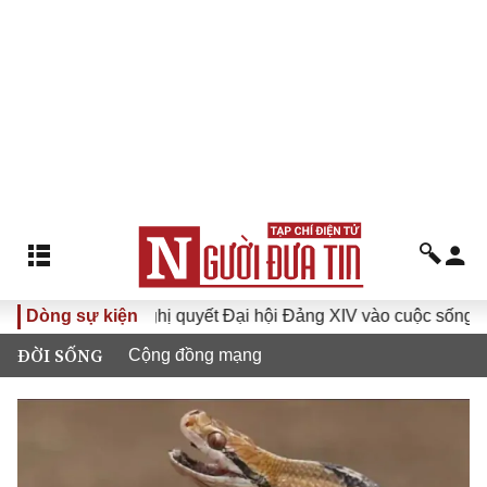
I
Dòng sự kiện
Đưa Nghị quyết Đại hội Đảng XIV vào cuộc sống
Hư
ĐỜI SỐNG
Cộng đồng mạng