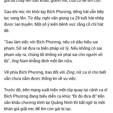
giả đã chạy lên sân khấu, giành mic của cô để tìm con.
Sau khi mic rời khỏi tay Bích Phương, tiếng hát vẫn tiếp
tục vang lên. Từ đây, nghi vấn giọng ca 29 tuổi hát nhép
được lan truyền. Một số ý kiến bênh vực rằng cô chỉ hát
đè.
"Sau làm việc với Bích Phương, nếu có dấu hiệu sai
phạm, Sở sẽ đưa ra biện pháp xử lý. Nếu không có sai
phạm xảy ra, chúng tôi không xử phạt sai cho người vô
tội", ông Nam khẳng định một lần nữa.
Về phía Bích Phương, trao đổi với
Zing
, nữ ca sĩ cho biết
vẫn chưa nắm được thông tin về vụ việc.
Trước đó, trên mạng xuất hiện một clip quay lại cảnh ca sĩ
Bích Phương đang biểu diễn ca khúc “Đi đu đưa đi” trên
sân khấu chương trình tại Quảng Ninh thì bất ngờ bị một
khán giả giật mic để tìm con gái bị lạc.