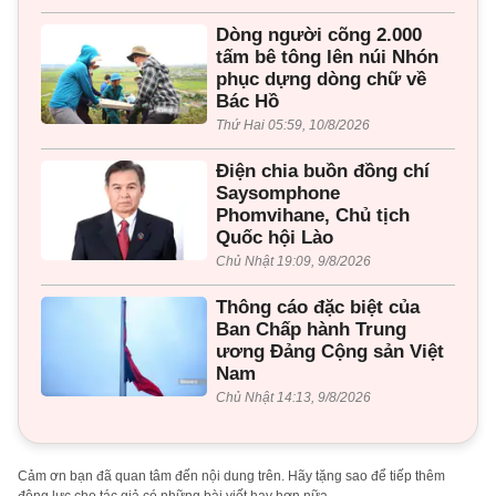
Dòng người cõng 2.000
tấm bê tông lên núi Nhón
phục dựng dòng chữ về
Bác Hồ
Thứ Hai 05:59, 10/8/2026
Điện chia buồn đồng chí
Saysomphone
Phomvihane, Chủ tịch
Quốc hội Lào
Chủ Nhật 19:09, 9/8/2026
Thông cáo đặc biệt của
Ban Chấp hành Trung
ương Đảng Cộng sản Việt
Nam
Chủ Nhật 14:13, 9/8/2026
Cảm ơn bạn đã quan tâm đến nội dung trên. Hãy tặng sao để tiếp thêm
động lực cho tác giả có những bài viết hay hơn nữa.