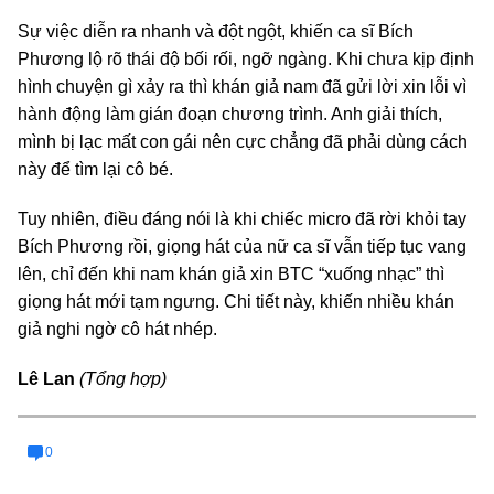
Sự việc diễn ra nhanh và đột ngột, khiến ca sĩ Bích
Phương lộ rõ thái độ bối rối, ngỡ ngàng. Khi chưa kịp định
hình chuyện gì xảy ra thì khán giả nam đã gửi lời xin lỗi vì
hành động làm gián đoạn chương trình. Anh giải thích,
mình bị lạc mất con gái nên cực chẳng đã phải dùng cách
này để tìm lại cô bé.
Tuy nhiên, điều đáng nói là khi chiếc micro đã rời khỏi tay
Bích Phương rồi, giọng hát của nữ ca sĩ vẫn tiếp tục vang
lên, chỉ đến khi nam khán giả xin BTC “xuống nhạc” thì
giọng hát mới tạm ngưng. Chi tiết này, khiến nhiều khán
giả nghi ngờ cô hát nhép.
Lê Lan
(Tổng hợp)
0