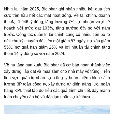
Nhìn lại năm 2025, Bidiphar ghi nhận nhiều kết quả tích
cực trên hầu hết các mặt hoạt động. Về tài chính, doanh
thu đạt 1.946 tỷ đồng, tăng trưởng 7%; lợi nhuận vượt kế
hoạch với mức đạt 103%, tăng trưởng 6% so với năm
trước. Công tác quản trị tài chính cũng có nhiều tiến bộ rõ
nét: chu kỳ chuyển đổi tiền mặt giảm 57 ngày, nợ xấu giảm
55%, nợ quá hạn giảm 25% và lợi nhuận tài chính tăng
thêm 14 tỷ đồng so với năm 2024.
Về hạ tầng sản xuất, Bidiphar đã cơ bản hoàn thành việc
xây dựng, lắp đặt và mua sắm cho nhà máy vô trùng. Trên
lĩnh vực quản trị nhân sự, công ty hoàn thiện chính sách
lương 3P toàn công ty, xây dựng từ điển năng lực, ngân
hàng KPI, thiết lập dữ liệu các quá trình chi tiết, đẩy mạnh
luân chuyển cán bộ và đào tạo nhân sự kế thừa...