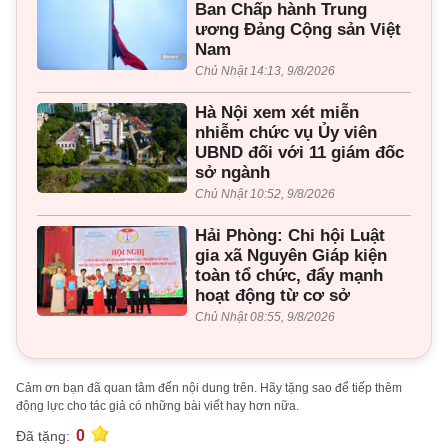
Ban Chấp hành Trung
ương Đảng Cộng sản Việt
Nam
Chủ Nhật 14:13, 9/8/2026
Hà Nội xem xét miễn
nhiễm chức vụ Ủy viên
UBND đối với 11 giám đốc
sở ngành
Chủ Nhật 10:52, 9/8/2026
Hải Phòng: Chi hội Luật
gia xã Nguyên Giáp kiện
toàn tổ chức, đẩy mạnh
hoạt động từ cơ sở
Chủ Nhật 08:55, 9/8/2026
Cảm ơn bạn đã quan tâm đến nội dung trên. Hãy tặng sao để tiếp thêm
động lực cho tác giả có những bài viết hay hơn nữa.
0
Đã tặng: