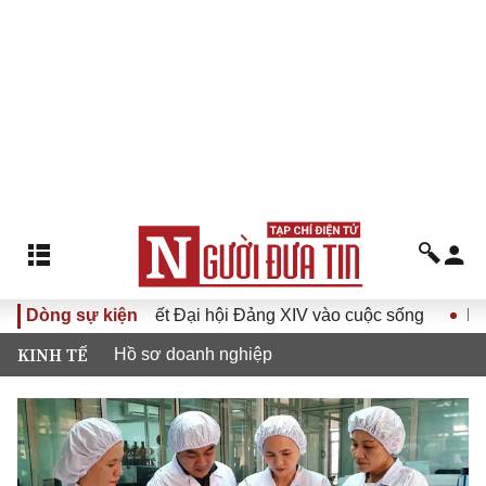
 Nghị quyết Đại hội Đảng XIV vào cuộc sống
Dòng sự kiện
Hướng tới Đạ
KINH TẾ
Hồ sơ doanh nghiệp