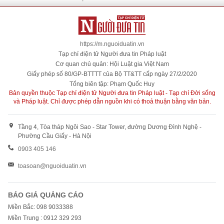
https://m.nguoiduatin.vn
Tạp chí điện tử Người đưa tin Pháp luật
Cơ quan chủ quản: Hội Luật gia Việt Nam
Giấy phép số 80/GP-BTTTT của Bộ TT&TT cấp ngày 27/2/2020
Tổng biên tập: Phạm Quốc Huy
Bản quyền thuộc Tạp chí điện tử Người đưa tin Pháp luật - Tạp chí Đời sống
và Pháp luật. Chỉ được phép dẫn nguồn khi có thoả thuận bằng văn bản.
Tầng 4, Tòa tháp Ngôi Sao - Star Tower, đường Dương Đình Nghệ -
Phường Cầu Giấy - Hà Nội
0903 405 146
toasoan@nguoiduatin.vn
BÁO GIÁ QUẢNG CÁO
Miền Bắc: 098 9033388
Miền Trung : 0912 329 293