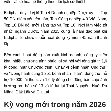
viên, và số hóa hệ thống theo dõi lịch sử thiết bị.
Bidiphar duy trì vị trí Top 4 Doanh nghiệp Dược uy tín, Top
50 DN niêm yết trên sàn, Top Công nghiệp 4.0 Việt Nam,
Top 10 DN đổi mới sáng tạo và Top 10 "Nơi làm việc tốt
nhất" ngành Dược. Năm 2025 cũng là năm đặc biệt khi
Bidiphar tổ chức chuỗi hoạt động kỷ niệm 45 năm thành
lập.
Bên cạnh hoạt động sản xuất kinh doanh, công ty triển
khai nhiều chương trình phúc lợi xã hội với tổng giá trị 1,6
tỷ đồng, như Chương trình "Chạy vì bệnh nhân Ung thư"
và "Đồng hành cùng 1.251 bệnh nhân Thận"; đồng thời hỗ
trợ 10.000 túi thuốc và 1,6 tỷ đồng cho đồng bào chịu ảnh
hưởng bởi bão số 13 và lũ lụt tại Thái Nguyên, Huế, Đà
Nẵng, Đắk Lắk và Gia Lai.
Kỳ vọng mới trong năm 2026