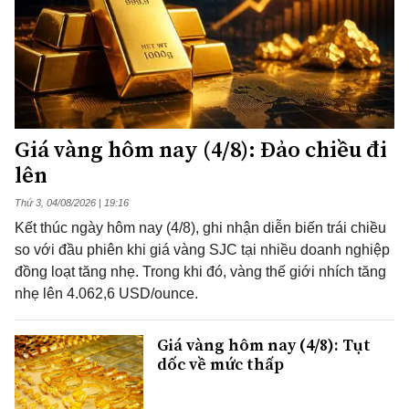
Giá vàng hôm nay (4/8): Đảo chiều đi
lên
Thứ 3, 04/08/2026 | 19:16
Kết thúc ngày hôm nay (4/8), ghi nhận diễn biến trái chiều
so với đầu phiên khi giá vàng SJC tại nhiều doanh nghiệp
đồng loạt tăng nhẹ. Trong khi đó, vàng thế giới nhích tăng
nhẹ lên 4.062,6 USD/ounce.
Giá vàng hôm nay (4/8): Tụt
dốc về mức thấp