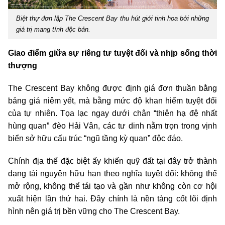
Biệt thự đơn lập The Crescent Bay thu hút giới tinh hoa bởi những
giá trị mang tính độc bản.
Giao điểm giữa sự riêng tư tuyệt đối và nhịp sống thời
thượng
The Crescent Bay không được định giá đơn thuần bằng
bảng giá niêm yết, mà bằng mức độ khan hiếm tuyệt đối
của tự nhiên. Tọa lạc ngay dưới chân “thiên hạ đệ nhất
hùng quan” đèo Hải Vân, các tư dinh nằm trọn trong vịnh
biển sở hữu cấu trúc “ngũ tầng kỳ quan” độc đáo.
Chính địa thế đặc biệt ấy khiến quỹ đất tại đây trở thành
dạng tài nguyên hữu hạn theo nghĩa tuyệt đối: không thể
mở rộng, không thể tái tạo và gần như không còn cơ hội
xuất hiện lần thứ hai. Đây chính là nền tảng cốt lõi định
hình nên giá trị bền vững cho The Crescent Bay.