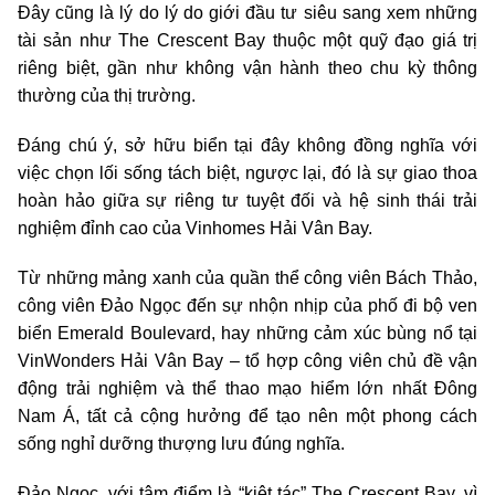
Đây cũng là lý do lý do giới đầu tư siêu sang xem những
tài sản như The Crescent Bay thuộc một quỹ đạo giá trị
riêng biệt, gần như không vận hành theo chu kỳ thông
thường của thị trường.
Đáng chú ý, sở hữu biển tại đây không đồng nghĩa với
việc chọn lối sống tách biệt, ngược lại, đó là sự giao thoa
hoàn hảo giữa sự riêng tư tuyệt đối và hệ sinh thái trải
nghiệm đỉnh cao của Vinhomes Hải Vân Bay.
Từ những mảng xanh của quần thể công viên Bách Thảo,
công viên Đảo Ngọc đến sự nhộn nhịp của phố đi bộ ven
biển Emerald Boulevard, hay những cảm xúc bùng nổ tại
VinWonders Hải Vân Bay – tổ hợp công viên chủ đề vận
động trải nghiệm và thể thao mạo hiểm lớn nhất Đông
Nam Á, tất cả cộng hưởng để tạo nên một phong cách
sống nghỉ dưỡng thượng lưu đúng nghĩa.
Đảo Ngọc, với tâm điểm là “kiệt tác” The Crescent Bay, vì