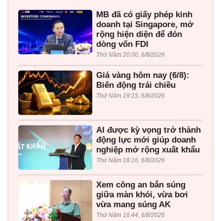
MB đã có giấy phép kinh
doanh tại Singapore, mở
rộng hiện diện để đón
dòng vốn FDI
Thứ Năm 20:00, 6/8/2026
Giá vàng hôm nay (6/8):
Biến động trái chiều
Thứ Năm 19:15, 6/8/2026
AI được kỳ vọng trở thành
động lực mới giúp doanh
nghiệp mở rộng xuất khẩu
Thứ Năm 18:16, 6/8/2026
Xem công an bắn súng
giữa màn khói, vừa bơi
vừa mang súng AK
Thứ Năm 16:44, 6/8/2026