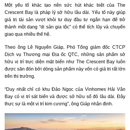
Một yếu tố khác tạo nên sức hút khác biệt của The
Crescent Bay là pháp lý sở hữu lâu dài. Yếu tố này giúp
giá trị tài sản vượt khỏi tư duy đầu tư ngắn hạn để trở
thành một dạng “di sản gia tộc” có thể tích lũy và chuyển
giao qua nhiều thế hệ.
Theo ông Lê Nguyên Giáp, Phó Tổng giám đốc CTCP
Dịch vụ Thương mại Địa ốc QTC, những sản phẩm sở
hữu vị trí trực diện mặt biển như The Crescent Bay luôn
được săn đón bởi dòng sản phẩm này vốn có giá trị rất lớn
trên thị trường.
“Duy nhất chỉ có khu Đảo Ngọc của Vinhomes Hải Vân
Bay có vị trí sát biển và được sở hữu sổ đỏ lâu dài. Đây
thực sự là một vị trí kim cương”, ông Giáp nhận định.