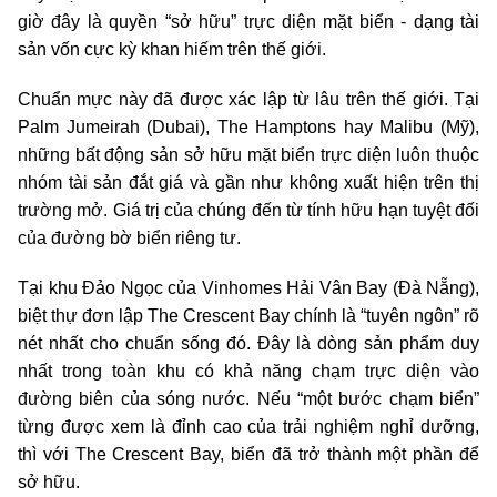
giờ đây là quyền “sở hữu” trực diện mặt biển - dạng tài
sản vốn cực kỳ khan hiếm trên thế giới.
Chuẩn mực này đã được xác lập từ lâu trên thế giới. Tại
Palm Jumeirah (Dubai), The Hamptons hay Malibu (Mỹ),
những bất động sản sở hữu mặt biển trực diện luôn thuộc
nhóm tài sản đắt giá và gần như không xuất hiện trên thị
trường mở. Giá trị của chúng đến từ tính hữu hạn tuyệt đối
của đường bờ biển riêng tư.
Tại khu Đảo Ngọc của Vinhomes Hải Vân Bay (Đà Nẵng),
biệt thự đơn lập The Crescent Bay chính là “tuyên ngôn” rõ
nét nhất cho chuẩn sống đó. Đây là dòng sản phẩm duy
nhất trong toàn khu có khả năng chạm trực diện vào
đường biên của sóng nước. Nếu “một bước chạm biển”
từng được xem là đỉnh cao của trải nghiệm nghỉ dưỡng,
thì với The Crescent Bay, biển đã trở thành một phần để
sở hữu.