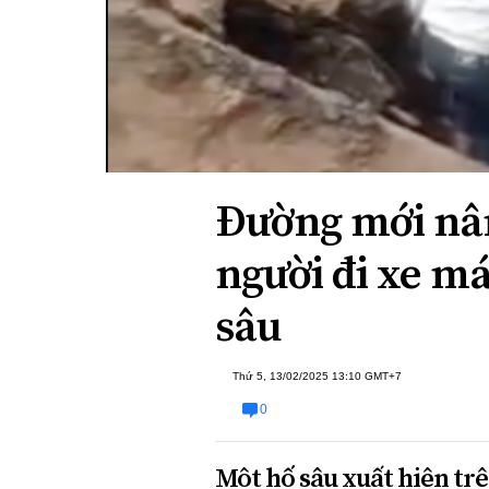
Xi nhan Trái Phải
Bạn đọc viết
Đường mới nân
người đi xe má
sâu
Thứ 5, 13/02/2025 13:10 GMT+7
0
Một hố sâu xuất hiện tr