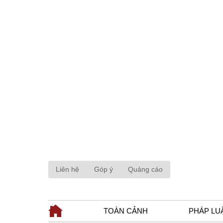
Liên hệ
Góp ý
Quảng cáo
TOÀN CẢNH
PHÁP LU