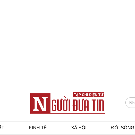
ẬT
KINH TẾ
XÃ HỘI
ĐỜI SỐNG