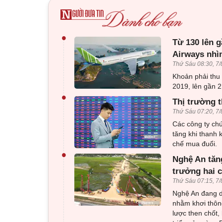
•
Từ 130 lên g
Airways nhì
Thứ Sáu 08:30, 7/
Khoản phải thu
2019, lên gần 2
•
Thị trường t
Thứ Sáu 07:20, 7/
Các công ty ch
tăng khi thanh 
chế mua đuổi.
•
Nghệ An tăng
trưởng hai 
Thứ Sáu 07:15, 7/
Nghệ An đang dồ
nhằm khơi thông
lược then chốt,