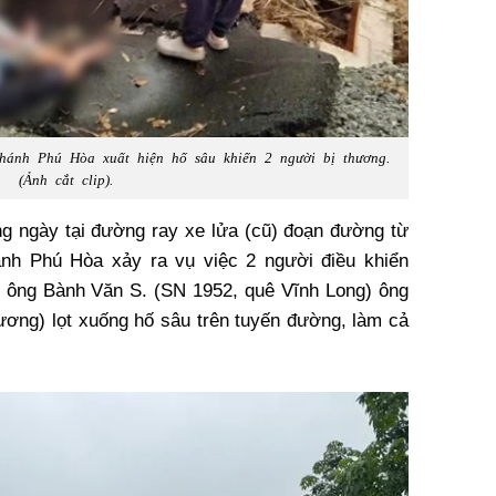
ánh Phú Hòa xuất hiện hố sâu khiến 2 người bị thương.
(Ảnh cắt clip).
ng ngày tại đường ray xe lửa (cũ) đoạn đường từ
h Phú Hòa xảy ra vụ việc 2 người điều khiển
o ông Bành Văn S. (SN 1952, quê Vĩnh Long) ông
ơng) lọt xuống hố sâu trên tuyến đường, làm cả