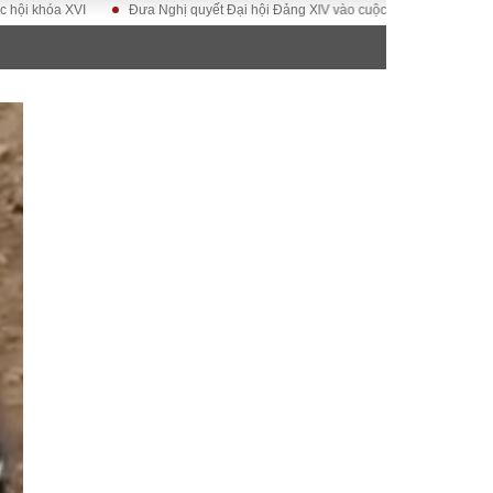
XVI
Đưa Nghị quyết Đại hội Đảng XIV vào cuộc sống
Hướng tới Đại h
ĐỜI SỐNG
Gia đình
Sức khỏe
Cần biết
g
Cộng đồng mạng
 – Đô thị