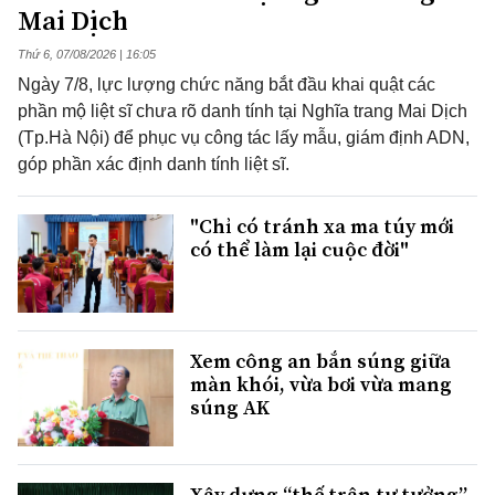
Mai Dịch
Thứ 6, 07/08/2026 | 16:05
Ngày 7/8, lực lượng chức năng bắt đầu khai quật các
phần mộ liệt sĩ chưa rõ danh tính tại Nghĩa trang Mai Dịch
(Tp.Hà Nội) để phục vụ công tác lấy mẫu, giám định ADN,
góp phần xác định danh tính liệt sĩ.
"Chỉ có tránh xa ma túy mới
có thể làm lại cuộc đời"
Xem công an bắn súng giữa
màn khói, vừa bơi vừa mang
súng AK
Xây dựng “thế trận tư tưởng”