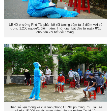
UBND phường Phú Tài phân bổ đối tượng tiêm tại 2 điểm với số
lượng 1.200 người/1 điểm tiêm. Thời gian bắt đầu từ ngày 8/10
cho đến khi hết đối tượng.
Theo số liệu thống kê của văn phòng UBND phường Phú Tài, sẽ
có gần 15.000 người được tiêm vắc-xin phòng Covid-19.