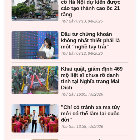
cổ Hà Nội dự kiến được
cảo tạo thành cao ốc 21
tầng
Thứ Bảy 09:13, 8/8/2026
Đầu tư chứng khoán
không nhất thiết phải là
một “nghề tay trái”
Thứ Bảy 09:12, 8/8/2026
Khai quật, giám định 469
mộ liệt sĩ chưa rõ danh
tính tại Nghĩa trang Mai
Dịch
Thứ Sáu 16:05, 7/8/2026
"Chỉ có tránh xa ma túy
mới có thể làm lại cuộc
đời"
Thứ Sáu 13:58, 7/8/2026