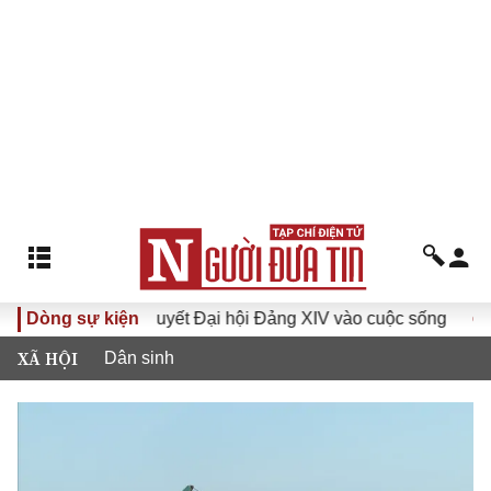
Đưa Nghị quyết Đại hội Đảng XIV vào cuộc sống
Dòng sự kiện
Hướng tớ
XÃ HỘI
Dân sinh