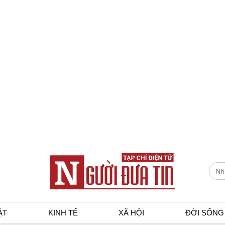
ẬT
KINH TẾ
XÃ HỘI
ĐỜI SỐNG