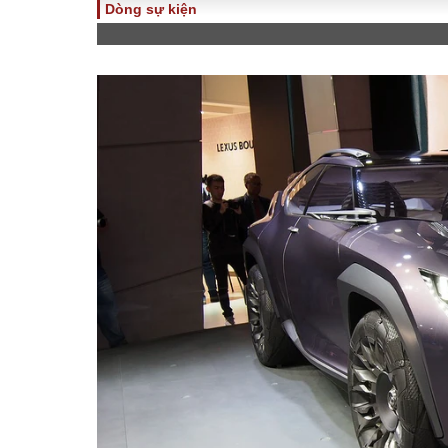
Dòng sự kiện
TOÀN CẢNH
PHÁP 
Tiêu điểm
Dòng ch
luật
Chính sách
Góc nhìn 
Sự kiện
Hồ sơ đi
Đối thoại
Tiếng nó
Thế giới
An ninh 
ĐA CHIỀU
INFOC
Quan điểm