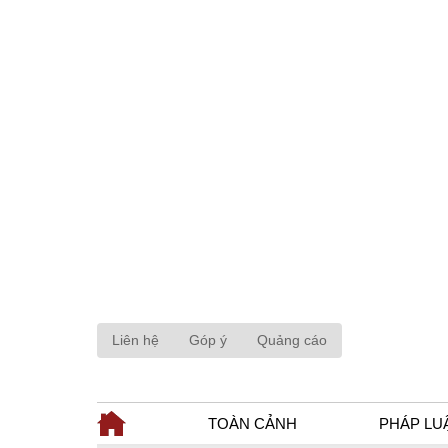
Liên hệ
Góp ý
Quảng cáo
TOÀN CẢNH
PHÁP LU