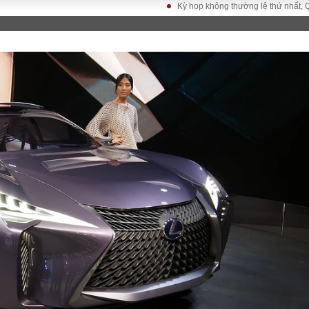
Kỳ họp không thường lệ thứ nhất, Quốc hội kh
LUẬT
KINH TẾ
XÃ HỘI
ảy pháp
Bất động sản
Dân sinh
Tài chính - Ngân
Giáo dục
luật gia
hàng
Văn hoá
ều tra
Kinh tế vĩ mô
Môi trườn
i công dân
Hồ sơ doanh
Giao thông
nghiệp
- Hình sự
Xu hướng thị
trường
Tiêu dùng và dư
luận
Công nghệ
US