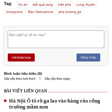
Tag:
Vụ án
bắt quả tang
triệt phá
Long Xuyên
Vnexpress
Báo Vietnamnet
phá trường gà
Gửi bình luận
Đăng nhập
Bình luận tiêu biểu (
0
)
|
Sắp xếp theo lượt thích
Sắp xếp theo ngày
BÀI VIẾT LIÊN QUAN
Hà Nội: Ô tô rồ ga lao vào hàng rào cổng
trường mầm non