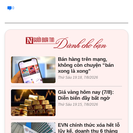
0
Bán hàng trên mạng,
không còn chuyện “bán
xong là xong”
Thứ Sáu 19:18, 7/8/2026
Giá vàng hôm nay (7/8):
Diễn biến đầy bất ngờ
Thứ Sáu 19:15, 7/8/2026
EVN chính thức xóa hết lỗ
lũy kế, doanh thu 6 tháng