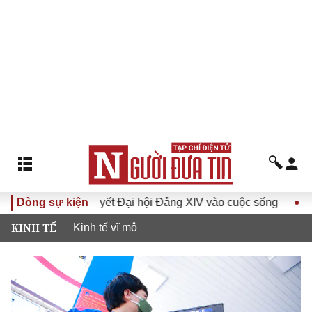
Đưa Nghị quyết Đại hội Đảng XIV vào cuộc sống
Dòng sự kiện
Hướng tớ
KINH TẾ
Kinh tế vĩ mô