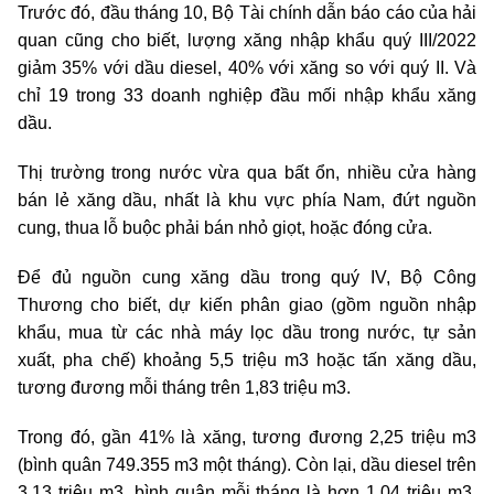
Trước đó, đầu tháng 10, Bộ Tài chính dẫn báo cáo của hải
quan cũng cho biết, lượng xăng nhập khẩu quý III/2022
giảm 35% với dầu diesel, 40% với xăng so với quý II. Và
chỉ 19 trong 33 doanh nghiệp đầu mối nhập khẩu xăng
dầu.
Thị trường trong nước vừa qua bất ổn, nhiều cửa hàng
bán lẻ xăng dầu, nhất là khu vực phía Nam, đứt nguồn
cung, thua lỗ buộc phải bán nhỏ giọt, hoặc đóng cửa.
Để đủ nguồn cung xăng dầu trong quý IV, Bộ Công
Thương cho biết, dự kiến phân giao (gồm nguồn nhập
khẩu, mua từ các nhà máy lọc dầu trong nước, tự sản
xuất, pha chế) khoảng 5,5 triệu m3 hoặc tấn xăng dầu,
tương đương mỗi tháng trên 1,83 triệu m3.
Trong đó, gần 41% là xăng, tương đương 2,25 triệu m3
(bình quân 749.355 m3 một tháng). Còn lại, dầu diesel trên
3,13 triệu m3, bình quân mỗi tháng là hơn 1,04 triệu m3.