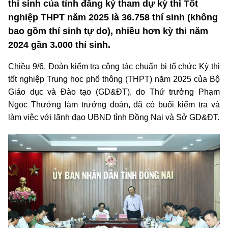
thí sinh của tỉnh đăng ký tham dự kỳ thi Tốt
nghiệp THPT năm 2025 là 36.758 thí sinh (không
bao gồm thí sinh tự do), nhiều hơn kỳ thi năm
2024 gần 3.000 thí sinh.
Chiều 9/6, Đoàn kiểm tra công tác chuẩn bị tổ chức Kỳ thi
tốt nghiệp Trung học phổ thông (THPT) năm 2025 của Bộ
Giáo dục và Đào tạo (GD&ĐT), do Thứ trưởng Phạm
Ngọc Thưởng làm trưởng đoàn, đã có buổi kiểm tra và
làm việc với lãnh đạo UBND tỉnh Đồng Nai và Sở GD&ĐT.