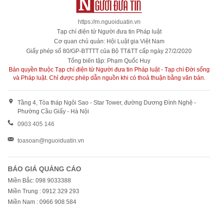
https://m.nguoiduatin.vn
Tạp chí điện tử Người đưa tin Pháp luật
Cơ quan chủ quản: Hội Luật gia Việt Nam
Giấy phép số 80/GP-BTTTT của Bộ TT&TT cấp ngày 27/2/2020
Tổng biên tập: Phạm Quốc Huy
Bản quyền thuộc Tạp chí điện tử Người đưa tin Pháp luật - Tạp chí Đời sống
và Pháp luật. Chỉ được phép dẫn nguồn khi có thoả thuận bằng văn bản.
Tầng 4, Tòa tháp Ngôi Sao - Star Tower, đường Dương Đình Nghệ -
Phường Cầu Giấy - Hà Nội
0903 405 146
toasoan@nguoiduatin.vn
BÁO GIÁ QUẢNG CÁO
Miền Bắc: 098 9033388
Miền Trung : 0912 329 293
Miền Nam : 0966 908 584