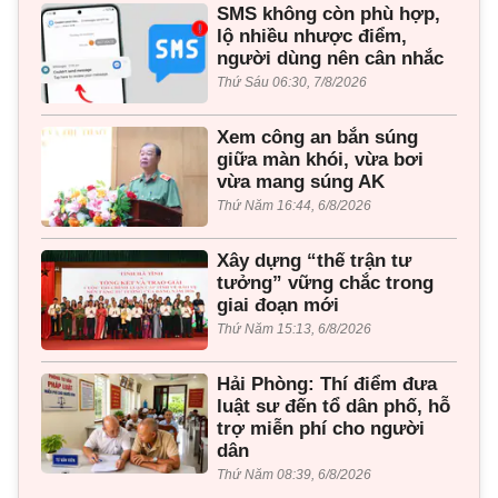
SMS không còn phù hợp,
lộ nhiều nhược điểm,
người dùng nên cân nhắc
Thứ Sáu 06:30, 7/8/2026
Xem công an bắn súng
giữa màn khói, vừa bơi
vừa mang súng AK
Thứ Năm 16:44, 6/8/2026
Xây dựng “thế trận tư
tưởng” vững chắc trong
giai đoạn mới
Thứ Năm 15:13, 6/8/2026
Hải Phòng: Thí điểm đưa
luật sư đến tổ dân phố, hỗ
trợ miễn phí cho người
dân
Thứ Năm 08:39, 6/8/2026