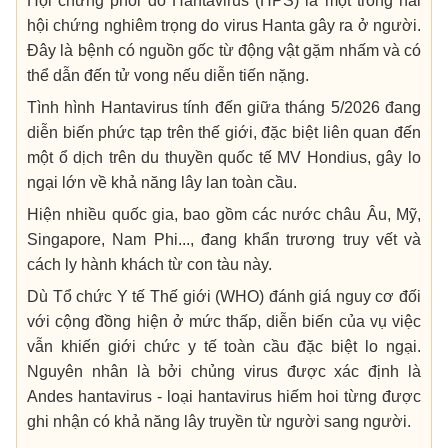
Hội chứng phổi do Hantavirus (HPS) là một trong hai
hội chứng nghiêm trọng do virus Hanta gây ra ở người.
Đây là bệnh có nguồn gốc từ động vật gặm nhấm và có
thể dẫn đến tử vong nếu diễn tiến nặng.
Tình hình Hantavirus tính đến giữa tháng 5/2026 đang
diễn biến phức tạp trên thế giới, đặc biệt liên quan đến
một ổ dịch trên du thuyền quốc tế MV Hondius, gây lo
ngại lớn về khả năng lây lan toàn cầu.
Hiện nhiều quốc gia, bao gồm các nước châu Âu, Mỹ,
Singapore, Nam Phi..., đang khẩn trương truy vết và
cách ly hành khách từ con tàu này.
Dù Tổ chức Y tế Thế giới (WHO) đánh giá nguy cơ đối
với cộng đồng hiện ở mức thấp, diễn biến của vụ việc
vẫn khiến giới chức y tế toàn cầu đặc biệt lo ngại.
Nguyên nhân là bởi chủng virus được xác định là
Andes hantavirus - loại hantavirus hiếm hoi từng được
ghi nhận có khả năng lây truyền từ người sang người.