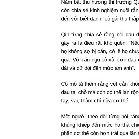
Nắm bắt thu hướng thị trường Qu
còn chia sẻ kinh nghiệm nuôi rắ
đến với biệt danh "cô gái thu thậ
Qin từng chia sẻ rằng nỗi đau 
gây ra là điều rất khó quên: "Nếu
họ không sợ bị cắn, có lẽ họ chưa
qua. Với rắn ngũ bộ xà, cơn đau 
dài và dữ dội đến mức ám ảnh".
Cô mô tả thêm rằng vết cắn khô
đau tại chỗ mà còn có thể lan rộn
tay, vai, thậm chí nửa cơ thể.
Một người theo dõi từng nói rằ
khủng khiếp đến mức họ thà chị
phần cơ thể còn hơn trải qua lần 