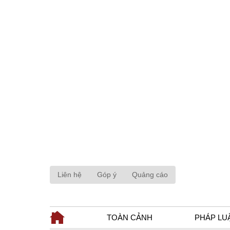
Liên hệ
Góp ý
Quảng cáo
TOÀN CẢNH
PHÁP LU