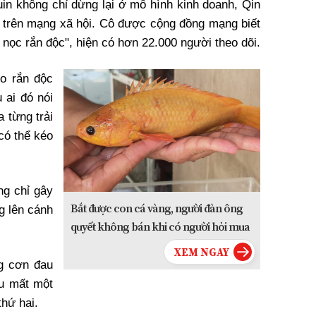
in không chỉ dừng lại ở mô hình kinh doanh, Qin
n trên mạng xã hội. Cô được cộng đồng mạng biết
p nọc rắn độc", hiện có hơn 22.000 người theo dõi.
do rắn độc
 ai đó nói
 từng trải
có thể kéo
ng chỉ gây
Bắt được con cá vàng, người đàn ông
g lên cánh
quyết không bán khi có người hỏi mua
ng cơn đau
u mất một
thứ hai.