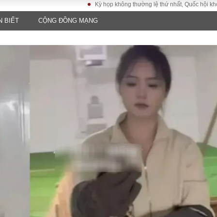
Kỳ họp không thường lệ thứ nhất, Quốc hội khóa XVI
N BIẾT
CỘNG ĐỒNG MẠNG
LUẬT
KINH TẾ
XÃ HỘI
ảy pháp
Bất động sản
Dân sinh
Tài chính - Ngân
Giáo dục
luật gia
hàng
Văn hoá
ều tra
Kinh tế vĩ mô
Môi trườn
i công dân
Hồ sơ doanh
Giao thông
nghiệp
- Hình sự
Xu hướng thị
trường
Tiêu dùng và dư
luận
Công nghệ
US