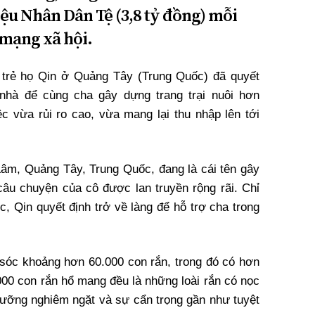
iệu Nhân Dân Tệ (3,8 tỷ đồng) mỗi
mạng xã hội.
 trẻ họ Qin ở Quảng Tây (Trung Quốc) đã quyết
 nhà để cùng cha gây dựng trang trại nuôi hơn
c vừa rủi ro cao, vừa mang lại thu nhập lên tới
âm, Quảng Tây, Trung Quốc, đang là cái tên gây
câu chuyện của cô được lan truyền rộng rãi. Chỉ
c, Qin quyết định trở về làng để hỗ trợ cha trong
m sóc khoảng hơn 60.000 con rắn, trong đó có hơn
000 con rắn hổ mang đều là những loài rắn có nọc
 dưỡng nghiêm ngặt và sự cẩn trọng gần như tuyệt