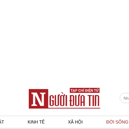
ẬT
KINH TẾ
XÃ HỘI
ĐỜI SỐNG