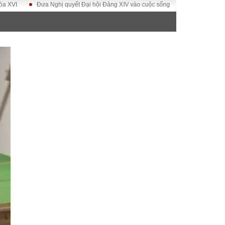
Đưa Nghị quyết Đại hội Đảng XIV vào cuộc sống
Hướng tới Đại hội đại 
ĐỜI SỐNG
Gia đình
Sức khỏe
Cần biết
g
Cộng đồng mạng
 – Đô thị