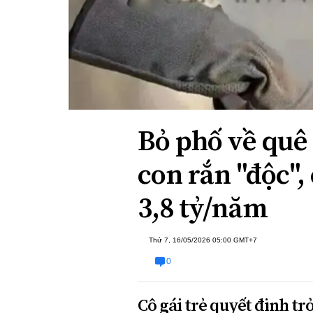
Xi nhan Trái Phải
Bạn đọc viết
Bỏ phố về quê
con rắn "độc",
3,8 tỷ/năm
Thứ 7, 16/05/2026 05:00 GMT+7
0
Cô gái trẻ quyết định trở