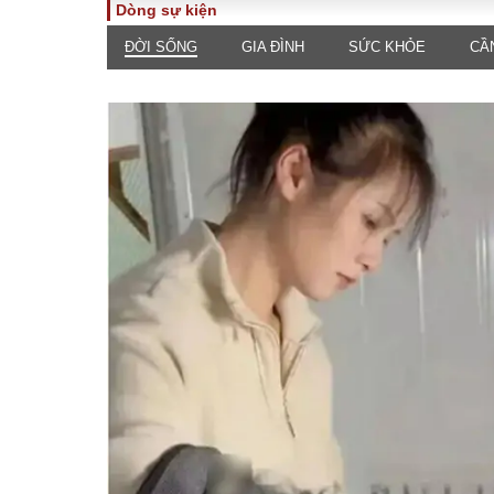
Dòng sự kiện
ĐỜI SỐNG
GIA ĐÌNH
SỨC KHỎE
CẦ
TOÀN CẢNH
PHÁP 
Tiêu điểm
Dòng ch
luật
Chính sách
Góc nhìn 
Sự kiện
Hồ sơ đi
Đối thoại
Tiếng nó
Thế giới
An ninh 
ĐA CHIỀU
INFOC
Quan điểm