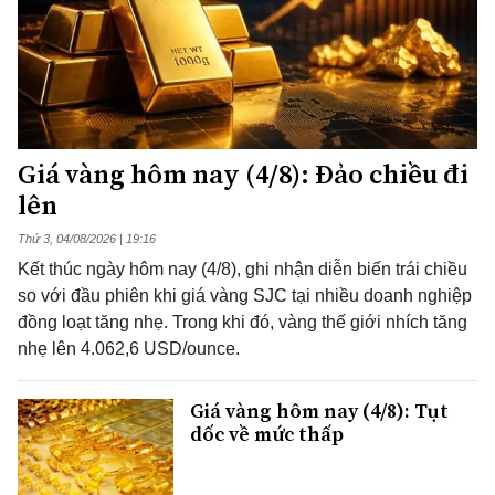
Giá vàng hôm nay (4/8): Đảo chiều đi
lên
Thứ 3, 04/08/2026 | 19:16
Kết thúc ngày hôm nay (4/8), ghi nhận diễn biến trái chiều
so với đầu phiên khi giá vàng SJC tại nhiều doanh nghiệp
đồng loạt tăng nhẹ. Trong khi đó, vàng thế giới nhích tăng
nhẹ lên 4.062,6 USD/ounce.
Giá vàng hôm nay (4/8): Tụt
dốc về mức thấp