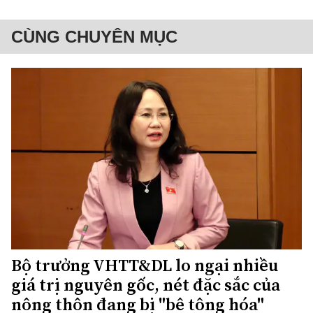
CÙNG CHUYÊN MỤC
Bộ trưởng VHTT&DL lo ngại nhiều
giá trị nguyên gốc, nét đặc sắc của
nông thôn đang bị "bê tông hóa"