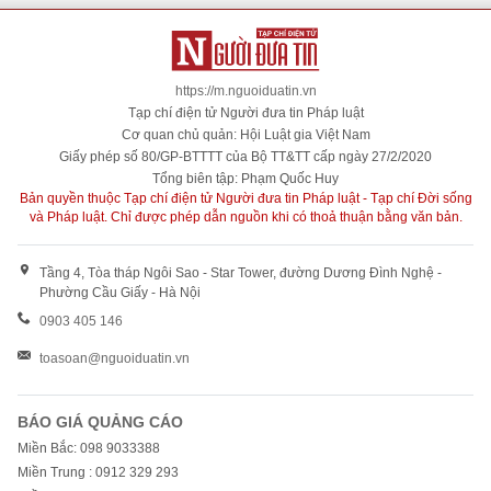
https://m.nguoiduatin.vn
Tạp chí điện tử Người đưa tin Pháp luật
Cơ quan chủ quản: Hội Luật gia Việt Nam
Giấy phép số 80/GP-BTTTT của Bộ TT&TT cấp ngày 27/2/2020
Tổng biên tập: Phạm Quốc Huy
Bản quyền thuộc Tạp chí điện tử Người đưa tin Pháp luật - Tạp chí Đời sống
và Pháp luật. Chỉ được phép dẫn nguồn khi có thoả thuận bằng văn bản.
Tầng 4, Tòa tháp Ngôi Sao - Star Tower, đường Dương Đình Nghệ -
Phường Cầu Giấy - Hà Nội
0903 405 146
toasoan@nguoiduatin.vn
BÁO GIÁ QUẢNG CÁO
Miền Bắc: 098 9033388
Miền Trung : 0912 329 293